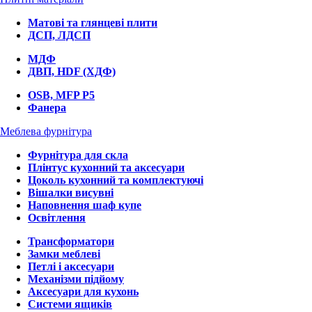
Матові та глянцеві плити
ДСП, ЛДСП
МДФ
ДВП, HDF (ХДФ)
OSB, MFP P5
Фанера
Меблева фурнітура
Фурнітура для скла
Плінтус кухонний та аксесуари
Цоколь кухонний та комплектуючі
Вішалки висувні
Наповнення шаф купе
Освітлення
Трансформатори
Замки меблеві
Петлі і аксесуари
Механізми підйому
Аксесуари для кухонь
Системи ящиків