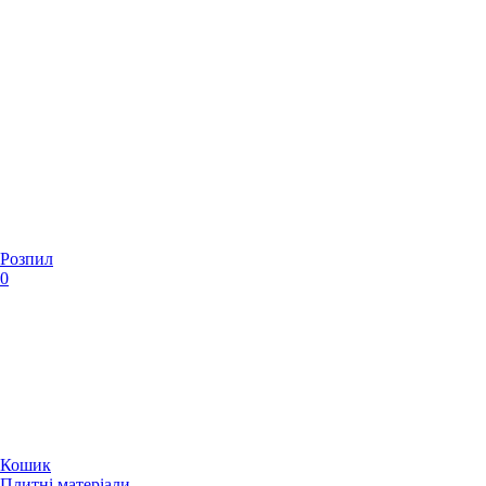
Розпил
0
Кошик
Плитні матеріали