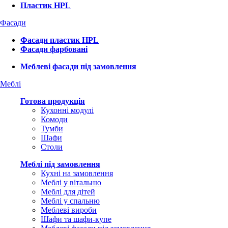
Пластик HPL
Фасади
Фасади пластик HPL
Фасади фарбовані
Меблеві фасади під замовлення
Меблі
Готова продукція
Кухонні модулі
Комоди
Тумби
Шафи
Столи
Меблі під замовлення
Кухні на замовлення
Меблі у вітальню
Меблі для дітей
Меблі у спальню
Меблеві вироби
Шафи та шафи-купе