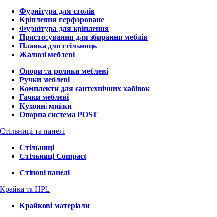
Фурнітура для столів
Кріплення перфороване
Фурнітура для кріплення
Пристосування для збирання меблів
Планка для стільниць
Жалюзі меблеві
Опори та ролики меблеві
Ручки меблеві
Комплекти для сантехнічних кабінок
Гачки меблеві
Кухонні мийки
Опорна система POST
Стільниці та панелі
Стільниці
Стільниці Compact
Стінові панелі
Крайка та HPL
Крайкові матеріали