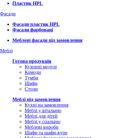
Пластик HPL
Фасади
Фасади пластик HPL
Фасади фарбовані
Меблеві фасади під замовлення
Меблі
Готова продукція
Кухонні модулі
Комоди
Тумби
Шафи
Столи
Меблі під замовлення
Кухні на замовлення
Меблі у вітальню
Меблі для дітей
Меблі у спальню
Меблеві вироби
Шафи та шафи-купе