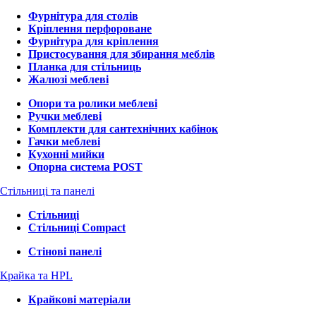
Фурнітура для столів
Кріплення перфороване
Фурнітура для кріплення
Пристосування для збирання меблів
Планка для стільниць
Жалюзі меблеві
Опори та ролики меблеві
Ручки меблеві
Комплекти для сантехнічних кабінок
Гачки меблеві
Кухонні мийки
Опорна система POST
Стільниці та панелі
Стільниці
Стільниці Compact
Стінові панелі
Крайка та HPL
Крайкові матеріали