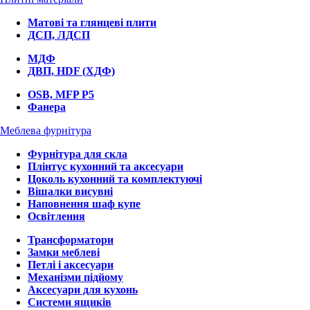
Матові та глянцеві плити
ДСП, ЛДСП
МДФ
ДВП, HDF (ХДФ)
OSB, MFP P5
Фанера
Меблева фурнітура
Фурнітура для скла
Плінтус кухонний та аксесуари
Цоколь кухонний та комплектуючі
Вішалки висувні
Наповнення шаф купе
Освітлення
Трансформатори
Замки меблеві
Петлі і аксесуари
Механізми підйому
Аксесуари для кухонь
Системи ящиків