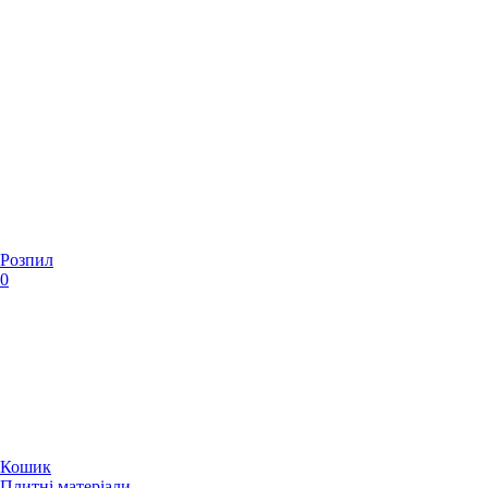
Розпил
0
Кошик
Плитні матеріали