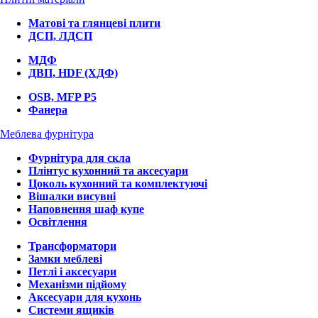
Матові та глянцеві плити
ДСП, ЛДСП
МДФ
ДВП, HDF (ХДФ)
OSB, MFP P5
Фанера
Меблева фурнітура
Фурнітура для скла
Плінтус кухонний та аксесуари
Цоколь кухонний та комплектуючі
Вішалки висувні
Наповнення шаф купе
Освітлення
Трансформатори
Замки меблеві
Петлі і аксесуари
Механізми підйому
Аксесуари для кухонь
Системи ящиків