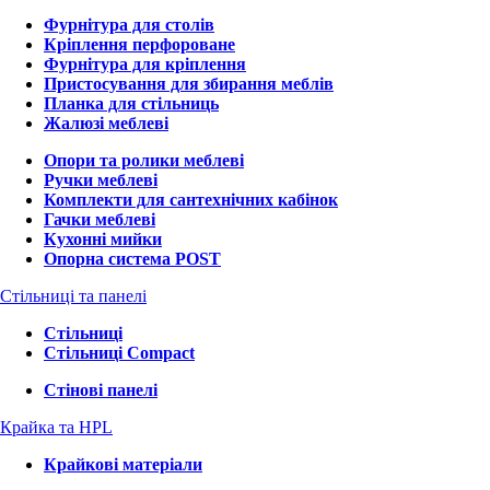
Фурнітура для столів
Кріплення перфороване
Фурнітура для кріплення
Пристосування для збирання меблів
Планка для стільниць
Жалюзі меблеві
Опори та ролики меблеві
Ручки меблеві
Комплекти для сантехнічних кабінок
Гачки меблеві
Кухонні мийки
Опорна система POST
Стільниці та панелі
Стільниці
Стільниці Compact
Стінові панелі
Крайка та HPL
Крайкові матеріали