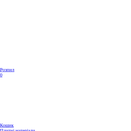
Розпил
0
Кошик
Плитні матеріали