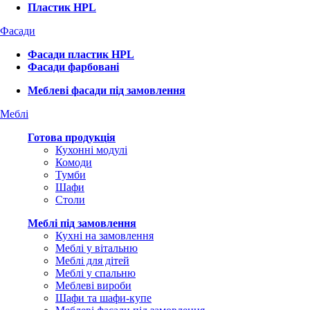
Пластик HPL
Фасади
Фасади пластик HPL
Фасади фарбовані
Меблеві фасади під замовлення
Меблі
Готова продукція
Кухонні модулі
Комоди
Тумби
Шафи
Столи
Меблі під замовлення
Кухні на замовлення
Меблі у вітальню
Меблі для дітей
Меблі у спальню
Меблеві вироби
Шафи та шафи-купе