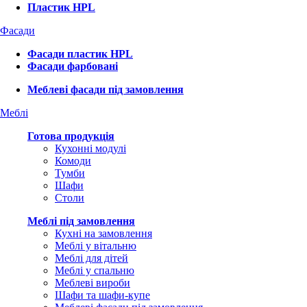
Пластик HPL
Фасади
Фасади пластик HPL
Фасади фарбовані
Меблеві фасади під замовлення
Меблі
Готова продукція
Кухонні модулі
Комоди
Тумби
Шафи
Столи
Меблі під замовлення
Кухні на замовлення
Меблі у вітальню
Меблі для дітей
Меблі у спальню
Меблеві вироби
Шафи та шафи-купе