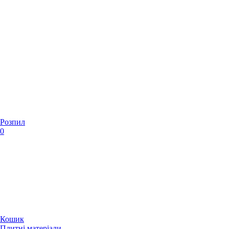
Розпил
0
Кошик
Плитні матеріали