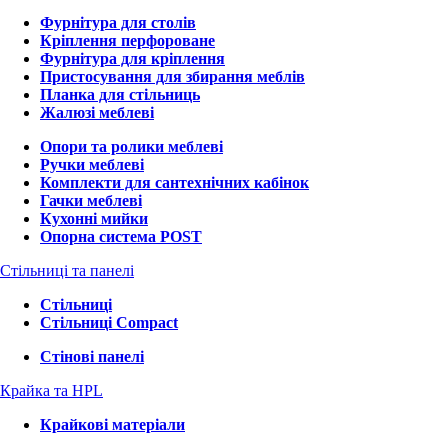
Фурнітура для столів
Кріплення перфороване
Фурнітура для кріплення
Пристосування для збирання меблів
Планка для стільниць
Жалюзі меблеві
Опори та ролики меблеві
Ручки меблеві
Комплекти для сантехнічних кабінок
Гачки меблеві
Кухонні мийки
Опорна система POST
Стільниці та панелі
Стільниці
Стільниці Compact
Стінові панелі
Крайка та HPL
Крайкові матеріали