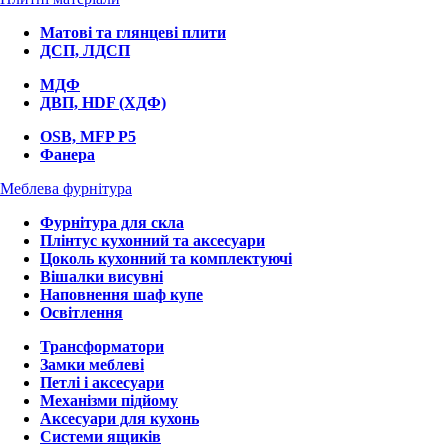
Матові та глянцеві плити
ДСП, ЛДСП
МДФ
ДВП, HDF (ХДФ)
OSB, MFP P5
Фанера
Меблева фурнітура
Фурнітура для скла
Плінтус кухонний та аксесуари
Цоколь кухонний та комплектуючі
Вішалки висувні
Наповнення шаф купе
Освітлення
Трансформатори
Замки меблеві
Петлі і аксесуари
Механізми підйому
Аксесуари для кухонь
Системи ящиків