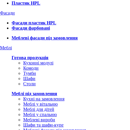
Пластик HPL
Фасади
Фасади пластик HPL
Фасади фарбовані
Меблеві фасади під замовлення
Меблі
Готова продукція
Кухонні модулі
Комоди
Тумби
Шафи
Столи
Меблі під замовлення
Кухні на замовлення
Меблі у вітальню
Меблі для дітей
Меблі у спальню
Меблеві вироби
Шафи та шафи-купе