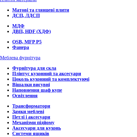
Матові та глянцеві плити
ДСП, ЛДСП
МДФ
ДВП, HDF (ХДФ)
OSB, MFP P5
Фанера
Меблева фурнітура
Фурнітура для скла
Плінтус кухонний та аксесуари
Цоколь кухонний та комплектуючі
Вішалки висувні
Наповнення шаф купе
Освітлення
Трансформатори
Замки меблеві
Петлі і аксесуари
Механізми підйому
Аксесуари для кухонь
Системи ящиків