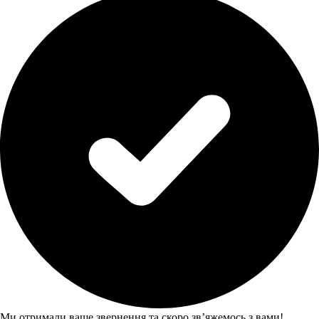
Ми отримали ваше звернення та скоро звʼяжемось з вами!