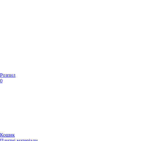
Розпил
0
Кошик
Плитні матеріали