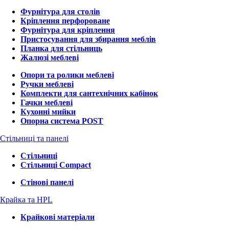
Фурнітура для столів
Кріплення перфороване
Фурнітура для кріплення
Пристосування для збирання меблів
Планка для стільниць
Жалюзі меблеві
Опори та ролики меблеві
Ручки меблеві
Комплекти для сантехнічних кабінок
Гачки меблеві
Кухонні мийки
Опорна система POST
Стільниці та панелі
Стільниці
Стільниці Compact
Стінові панелі
Крайка та HPL
Крайкові матеріали