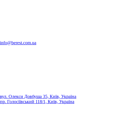
info@berest.com.ua
вул. Олекси Довбуша 35, Київ, Україна
пр. Голосіївський 118/1, Київ, Україна