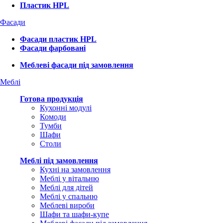
Пластик HPL
Фасади
Фасади пластик HPL
Фасади фарбовані
Меблеві фасади під замовлення
Меблі
Готова продукція
Кухонні модулі
Комоди
Тумби
Шафи
Столи
Меблі під замовлення
Кухні на замовлення
Меблі у вітальню
Меблі для дітей
Меблі у спальню
Меблеві вироби
Шафи та шафи-купе