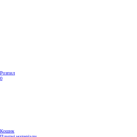
Розпил
0
Кошик
Плитні матеріали