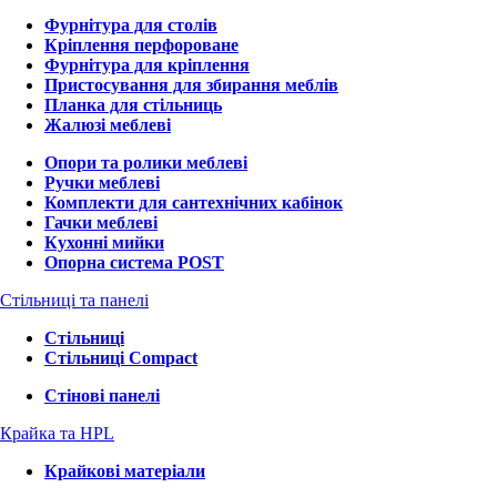
Фурнітура для столів
Кріплення перфороване
Фурнітура для кріплення
Пристосування для збирання меблів
Планка для стільниць
Жалюзі меблеві
Опори та ролики меблеві
Ручки меблеві
Комплекти для сантехнічних кабінок
Гачки меблеві
Кухонні мийки
Опорна система POST
Стільниці та панелі
Стільниці
Стільниці Compact
Стінові панелі
Крайка та HPL
Крайкові матеріали