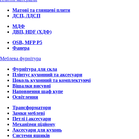
Матові та глянцеві плити
ДСП, ЛДСП
МДФ
ДВП, HDF (ХДФ)
OSB, MFP P5
Фанера
Меблева фурнітура
Фурнітура для скла
Плінтус кухонний та аксесуари
Цоколь кухонний та комплектуючі
Вішалки висувні
Наповнення шаф купе
Освітлення
Трансформатори
Замки меблеві
Петлі і аксесуари
Механізми підйому
Аксесуари для кухонь
Системи ящиків