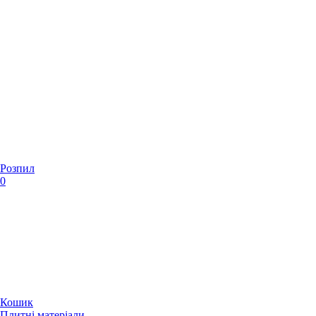
Розпил
0
Кошик
Плитні матеріали