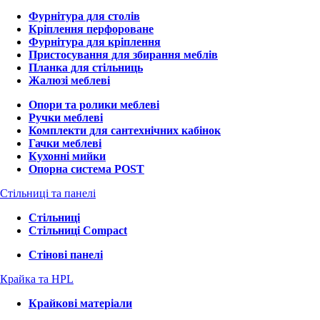
Фурнітура для столів
Кріплення перфороване
Фурнітура для кріплення
Пристосування для збирання меблів
Планка для стільниць
Жалюзі меблеві
Опори та ролики меблеві
Ручки меблеві
Комплекти для сантехнічних кабінок
Гачки меблеві
Кухонні мийки
Опорна система POST
Стільниці та панелі
Стільниці
Стільниці Compact
Стінові панелі
Крайка та HPL
Крайкові матеріали