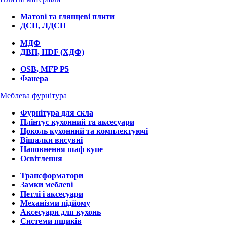
Матові та глянцеві плити
ДСП, ЛДСП
МДФ
ДВП, HDF (ХДФ)
OSB, MFP P5
Фанера
Меблева фурнітура
Фурнітура для скла
Плінтус кухонний та аксесуари
Цоколь кухонний та комплектуючі
Вішалки висувні
Наповнення шаф купе
Освітлення
Трансформатори
Замки меблеві
Петлі і аксесуари
Механізми підйому
Аксесуари для кухонь
Системи ящиків