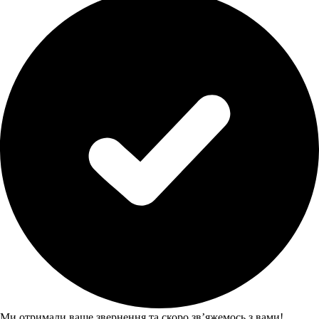
Ми отримали ваше звернення та скоро звʼяжемось з вами!