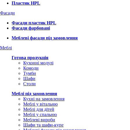
Пластик HPL
Фасади
Фасади пластик HPL
Фасади фарбовані
Меблеві фасади під замовлення
Меблі
Готова продукція
Кухонні модулі
Комоди
Тумби
Шафи
Столи
Меблі під замовлення
Кухні на замовлення
Меблі у вітальню
Меблі для дітей
Меблі у спальню
Меблеві вироби
Шафи та шафи-купе