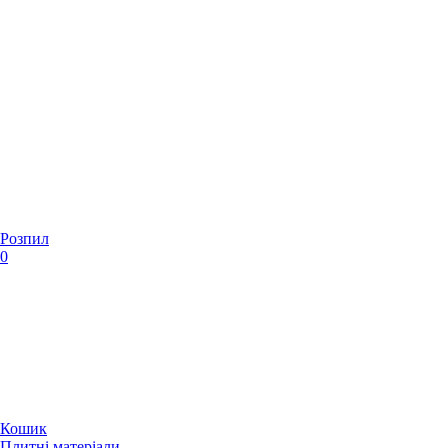
Розпил
0
Кошик
Плитні матеріали