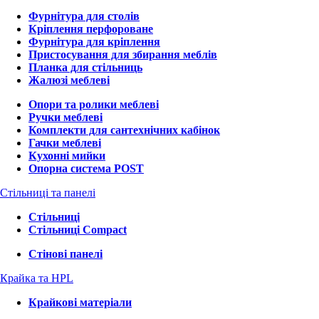
Фурнітура для столів
Кріплення перфороване
Фурнітура для кріплення
Пристосування для збирання меблів
Планка для стільниць
Жалюзі меблеві
Опори та ролики меблеві
Ручки меблеві
Комплекти для сантехнічних кабінок
Гачки меблеві
Кухонні мийки
Опорна система POST
Стільниці та панелі
Стільниці
Стільниці Compact
Стінові панелі
Крайка та HPL
Крайкові матеріали