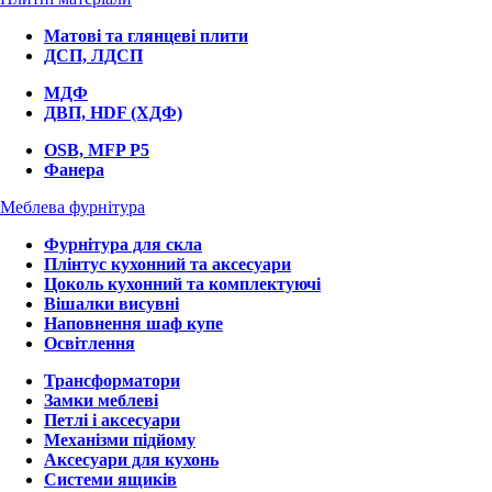
Матові та глянцеві плити
ДСП, ЛДСП
МДФ
ДВП, HDF (ХДФ)
OSB, MFP P5
Фанера
Меблева фурнітура
Фурнітура для скла
Плінтус кухонний та аксесуари
Цоколь кухонний та комплектуючі
Вішалки висувні
Наповнення шаф купе
Освітлення
Трансформатори
Замки меблеві
Петлі і аксесуари
Механізми підйому
Аксесуари для кухонь
Системи ящиків