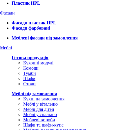
Пластик HPL
Фасади
Фасади пластик HPL
Фасади фарбовані
Меблеві фасади під замовлення
Меблі
Готова продукція
Кухонні модулі
Комоди
Тумби
Шафи
Столи
Меблі під замовлення
Кухні на замовлення
Меблі у вітальню
Меблі для дітей
Меблі у спальню
Меблеві вироби
Шафи та шафи-купе