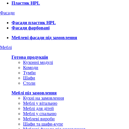
Пластик HPL
Фасади
Фасади пластик HPL
Фасади фарбовані
Меблеві фасади під замовлення
Меблі
Готова продукція
Кухонні модулі
Комоди
Тумби
Шафи
Столи
Меблі під замовлення
Кухні на замовлення
Меблі у вітальню
Меблі для дітей
Меблі у спальню
Меблеві вироби
Шафи та шафи-купе