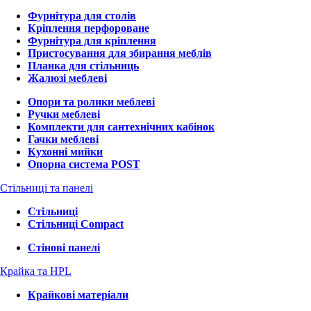
Фурнітура для столів
Кріплення перфороване
Фурнітура для кріплення
Пристосування для збирання меблів
Планка для стільниць
Жалюзі меблеві
Опори та ролики меблеві
Ручки меблеві
Комплекти для сантехнічних кабінок
Гачки меблеві
Кухонні мийки
Опорна система POST
Стільниці та панелі
Стільниці
Стільниці Compact
Стінові панелі
Крайка та HPL
Крайкові матеріали