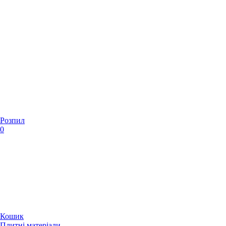
Розпил
0
Кошик
Плитні матеріали