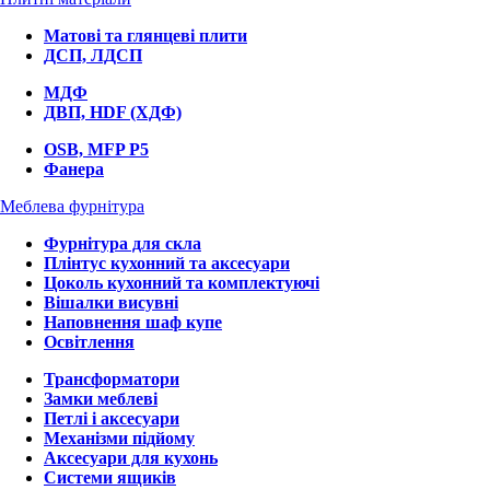
Матові та глянцеві плити
ДСП, ЛДСП
МДФ
ДВП, HDF (ХДФ)
OSB, MFP P5
Фанера
Меблева фурнітура
Фурнітура для скла
Плінтус кухонний та аксесуари
Цоколь кухонний та комплектуючі
Вішалки висувні
Наповнення шаф купе
Освітлення
Трансформатори
Замки меблеві
Петлі і аксесуари
Механізми підйому
Аксесуари для кухонь
Системи ящиків