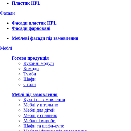
Пластик HPL
Фасади
Фасади пластик HPL
Фасади фарбовані
Меблеві фасади під замовлення
Меблі
Готова продукція
Кухонні модулі
Комоди
Тумби
Шафи
Столи
Меблі під замовлення
Кухні на замовлення
Меблі у вітальню
Меблі для дітей
Меблі у спальню
Меблеві вироби
Шафи та шафи-купе