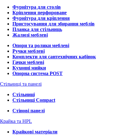
Фурнітура для столів
Кріплення перфороване
Фурнітура для кріплення
Пристосування для збирання меблів
Планка для стільниць
Жалюзі меблеві
Опори та ролики меблеві
Ручки меблеві
Комплекти для сантехнічних кабінок
Гачки меблеві
Кухонні мийки
Опорна система POST
Стільниці та панелі
Стільниці
Стільниці Compact
Стінові панелі
Крайка та HPL
Крайкові матеріали