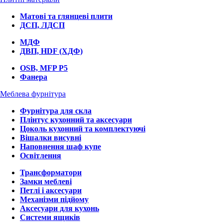
Матові та глянцеві плити
ДСП, ЛДСП
МДФ
ДВП, HDF (ХДФ)
OSB, MFP P5
Фанера
Меблева фурнітура
Фурнітура для скла
Плінтус кухонний та аксесуари
Цоколь кухонний та комплектуючі
Вішалки висувні
Наповнення шаф купе
Освітлення
Трансформатори
Замки меблеві
Петлі і аксесуари
Механізми підйому
Аксесуари для кухонь
Системи ящиків