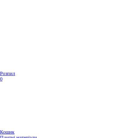
Розпил
0
Кошик
Плитні матеріали