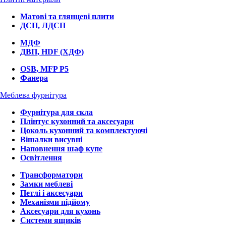
Матові та глянцеві плити
ДСП, ЛДСП
МДФ
ДВП, HDF (ХДФ)
OSB, MFP P5
Фанера
Меблева фурнітура
Фурнітура для скла
Плінтус кухонний та аксесуари
Цоколь кухонний та комплектуючі
Вішалки висувні
Наповнення шаф купе
Освітлення
Трансформатори
Замки меблеві
Петлі і аксесуари
Механізми підйому
Аксесуари для кухонь
Системи ящиків