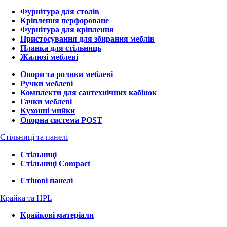
Фурнітура для столів
Кріплення перфороване
Фурнітура для кріплення
Пристосування для збирання меблів
Планка для стільниць
Жалюзі меблеві
Опори та ролики меблеві
Ручки меблеві
Комплекти для сантехнічних кабінок
Гачки меблеві
Кухонні мийки
Опорна система POST
Стільниці та панелі
Стільниці
Стільниці Compact
Стінові панелі
Крайка та HPL
Крайкові матеріали