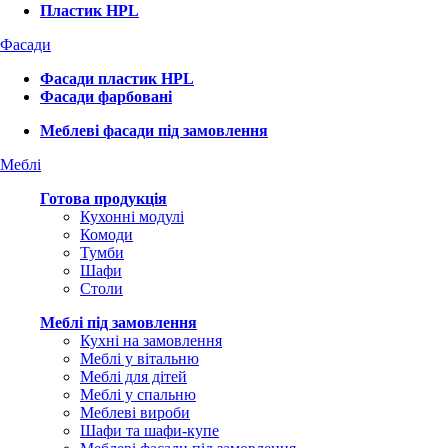
Пластик HPL
Фасади
Фасади пластик HPL
Фасади фарбовані
Меблеві фасади під замовлення
Меблі
Готова продукція
Кухонні модулі
Комоди
Тумби
Шафи
Столи
Меблі під замовлення
Кухні на замовлення
Меблі у вітальню
Меблі для дітей
Меблі у спальню
Меблеві вироби
Шафи та шафи-купе