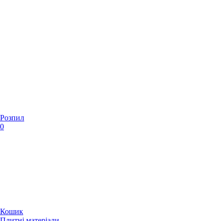
Розпил
0
Кошик
Плитні матеріали