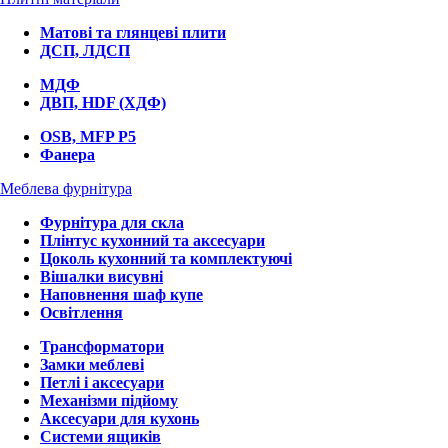
Матові та глянцеві плити
ДСП, ЛДСП
МДФ
ДВП, HDF (ХДФ)
OSB, MFP P5
Фанера
Меблева фурнітура
Фурнітура для скла
Плінтус кухонний та аксесуари
Цоколь кухонний та комплектуючі
Вішалки висувні
Наповнення шаф купе
Освітлення
Трансформатори
Замки меблеві
Петлі і аксесуари
Механізми підйому
Аксесуари для кухонь
Системи ящиків