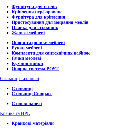
Фурнітура для столів
Кріплення перфороване
Фурнітура для кріплення
Пристосування для збирання меблів
Планка для стільниць
Жалюзі меблеві
Опори та ролики меблеві
Ручки меблеві
Комплекти для сантехнічних кабінок
Гачки меблеві
Кухонні мийки
Опорна система POST
Стільниці та панелі
Стільниці
Стільниці Compact
Стінові панелі
Крайка та HPL
Крайкові матеріали