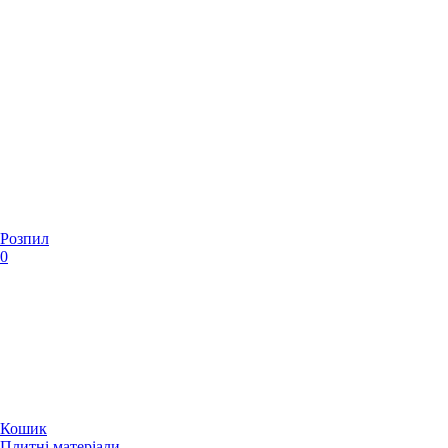
Розпил
0
Кошик
Плитні матеріали