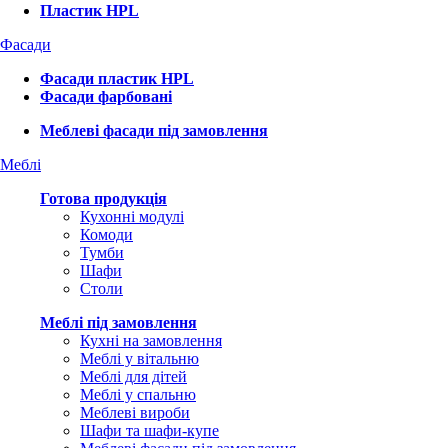
Пластик HPL
Фасади
Фасади пластик HPL
Фасади фарбовані
Меблеві фасади під замовлення
Меблі
Готова продукція
Кухонні модулі
Комоди
Тумби
Шафи
Столи
Меблі під замовлення
Кухні на замовлення
Меблі у вітальню
Меблі для дітей
Меблі у спальню
Меблеві вироби
Шафи та шафи-купе