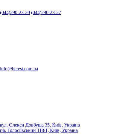
(044)290-23-20
(044)290-23-27
info@berest.com.ua
вул. Олекси Довбуша 35, Київ, Україна
пр. Голосіївський 118/1, Київ, Україна