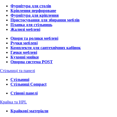
Фурнітура для столів
Кріплення перфороване
Фурнітура для кріплення
Пристосування для збирання меблів
Планка для стільниць
Жалюзі меблеві
Опори та ролики меблеві
Ручки меблеві
Комплекти для сантехнічних кабінок
Гачки меблеві
Кухонні мийки
Опорна система POST
Стільниці та панелі
Стільниці
Стільниці Compact
Стінові панелі
Крайка та HPL
Крайкові матеріали