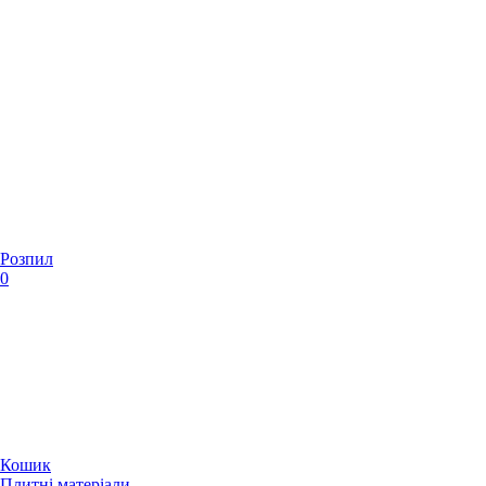
Розпил
0
Кошик
Плитні матеріали