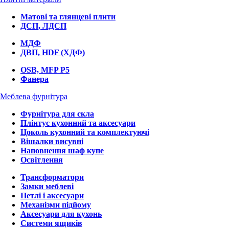
Матові та глянцеві плити
ДСП, ЛДСП
МДФ
ДВП, HDF (ХДФ)
OSB, MFP P5
Фанера
Меблева фурнітура
Фурнітура для скла
Плінтус кухонний та аксесуари
Цоколь кухонний та комплектуючі
Вішалки висувні
Наповнення шаф купе
Освітлення
Трансформатори
Замки меблеві
Петлі і аксесуари
Механізми підйому
Аксесуари для кухонь
Системи ящиків