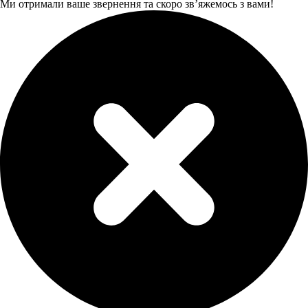
Ми отримали ваше звернення та скоро звʼяжемось з вами!