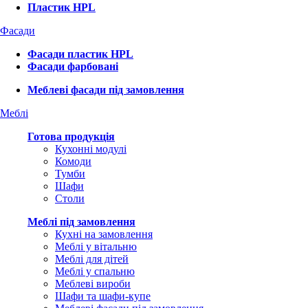
Пластик HPL
Фасади
Фасади пластик HPL
Фасади фарбовані
Меблеві фасади під замовлення
Меблі
Готова продукція
Кухонні модулі
Комоди
Тумби
Шафи
Столи
Меблі під замовлення
Кухні на замовлення
Меблі у вітальню
Меблі для дітей
Меблі у спальню
Меблеві вироби
Шафи та шафи-купе