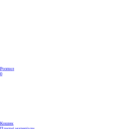
Розпил
0
Кошик
Плитні матеріали