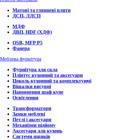
Матові та глянцеві плити
ДСП, ЛДСП
МДФ
ДВП, HDF (ХДФ)
OSB, MFP P5
Фанера
Меблева фурнітура
Фурнітура для скла
Плінтус кухонний та аксесуари
Цоколь кухонний та комплектуючі
Вішалки висувні
Наповнення шаф купе
Освітлення
Трансформатори
Замки меблеві
Петлі і аксесуари
Механізми підйому
Аксесуари для кухонь
Системи ящиків