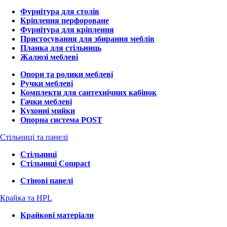
Фурнітура для столів
Кріплення перфороване
Фурнітура для кріплення
Пристосування для збирання меблів
Планка для стільниць
Жалюзі меблеві
Опори та ролики меблеві
Ручки меблеві
Комплекти для сантехнічних кабінок
Гачки меблеві
Кухонні мийки
Опорна система POST
Стільниці та панелі
Стільниці
Стільниці Compact
Стінові панелі
Крайка та HPL
Крайкові матеріали