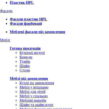
Пластик HPL
Фасади
Фасади пластик HPL
Фасади фарбовані
Меблеві фасади під замовлення
Меблі
Готова продукція
Кухонні модулі
Комоди
Тумби
Шафи
Столи
Меблі під замовлення
Кухні на замовлення
Меблі у вітальню
Меблі для дітей
Меблі у спальню
Меблеві вироби
Шафи та шафи-купе