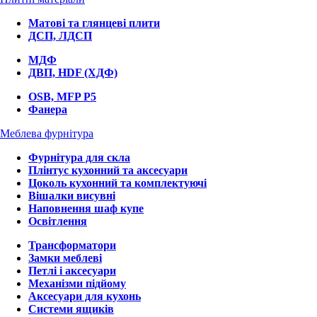
Матові та глянцеві плити
ДСП, ЛДСП
МДФ
ДВП, HDF (ХДФ)
OSB, MFP P5
Фанера
Меблева фурнітура
Фурнітура для скла
Плінтус кухонний та аксесуари
Цоколь кухонний та комплектуючі
Вішалки висувні
Наповнення шаф купе
Освітлення
Трансформатори
Замки меблеві
Петлі і аксесуари
Механізми підйому
Аксесуари для кухонь
Системи ящиків