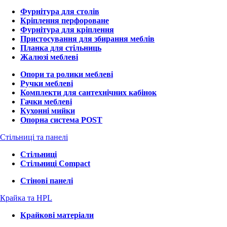
Фурнітура для столів
Кріплення перфороване
Фурнітура для кріплення
Пристосування для збирання меблів
Планка для стільниць
Жалюзі меблеві
Опори та ролики меблеві
Ручки меблеві
Комплекти для сантехнічних кабінок
Гачки меблеві
Кухонні мийки
Опорна система POST
Стільниці та панелі
Стільниці
Стільниці Compact
Стінові панелі
Крайка та HPL
Крайкові матеріали