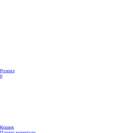
Розпил
0
Кошик
Плитні матеріали