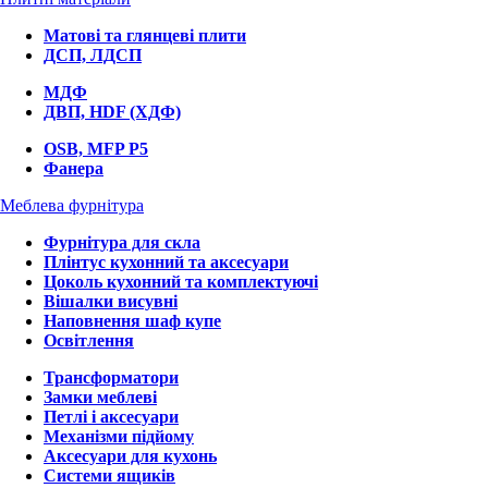
Матові та глянцеві плити
ДСП, ЛДСП
МДФ
ДВП, HDF (ХДФ)
OSB, MFP P5
Фанера
Меблева фурнітура
Фурнітура для скла
Плінтус кухонний та аксесуари
Цоколь кухонний та комплектуючі
Вішалки висувні
Наповнення шаф купе
Освітлення
Трансформатори
Замки меблеві
Петлі і аксесуари
Механізми підйому
Аксесуари для кухонь
Системи ящиків