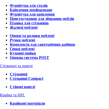
Фурнітура для столів
Кріплення перфороване
Фурнітура для кріплення
Пристосування для збирання меблів
Планка для стільниць
Жалюзі меблеві
Опори та ролики меблеві
Ручки меблеві
Комплекти для сантехнічних кабінок
Гачки меблеві
Кухонні мийки
Опорна система POST
Стільниці та панелі
Стільниці
Стільниці Compact
Стінові панелі
Крайка та HPL
Крайкові матеріали