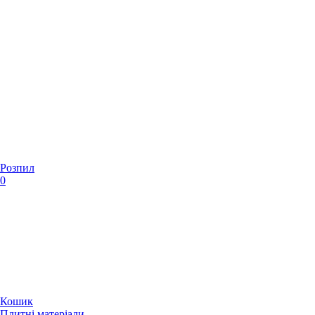
Розпил
0
Кошик
Плитні матеріали