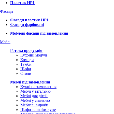
Пластик HPL
Фасади
Фасади пластик HPL
Фасади фарбовані
Меблеві фасади під замовлення
Меблі
Готова продукція
Кухонні модулі
Комоди
Тумби
Шафи
Столи
Меблі під замовлення
Кухні на замовлення
Меблі у вітальню
Меблі для дітей
Меблі у спальню
Меблеві вироби
Шафи та шафи-купе