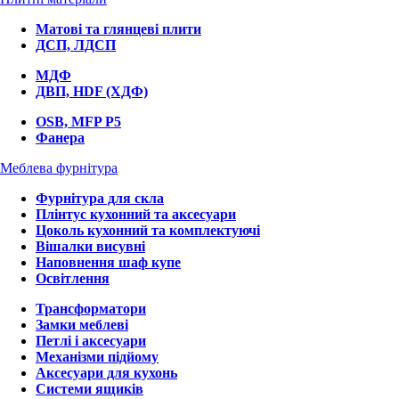
Матові та глянцеві плити
ДСП, ЛДСП
МДФ
ДВП, HDF (ХДФ)
OSB, MFP P5
Фанера
Меблева фурнітура
Фурнітура для скла
Плінтус кухонний та аксесуари
Цоколь кухонний та комплектуючі
Вішалки висувні
Наповнення шаф купе
Освітлення
Трансформатори
Замки меблеві
Петлі і аксесуари
Механізми підйому
Аксесуари для кухонь
Системи ящиків