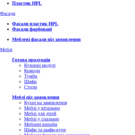
Пластик HPL
Фасади
Фасади пластик HPL
Фасади фарбовані
Меблеві фасади під замовлення
Меблі
Готова продукція
Кухонні модулі
Комоди
Тумби
Шафи
Столи
Меблі під замовлення
Кухні на замовлення
Меблі у вітальню
Меблі для дітей
Меблі у спальню
Меблеві вироби
Шафи та шафи-купе