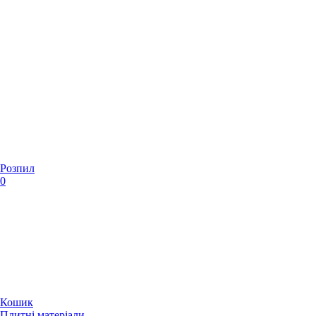
Розпил
0
Кошик
Плитні матеріали