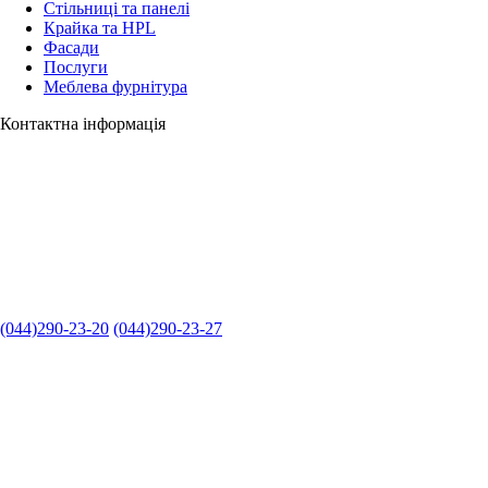
Стільниці та панелі
Крайка та HPL
Фасади
Послуги
Меблева фурнітура
Контактна інформація
(044)290-23-20
(044)290-23-27