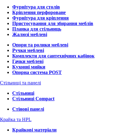
Фурнітура для столів
Кріплення перфороване
Фурнітура для кріплення
Пристосування для збирання меблів
Планка для стільниць
Жалюзі меблеві
Опори та ролики меблеві
Ручки меблеві
Комплекти для сантехнічних кабінок
Гачки меблеві
Кухонні мийки
Опорна система POST
Стільниці та панелі
Стільниці
Стільниці Compact
Стінові панелі
Крайка та HPL
Крайкові матеріали