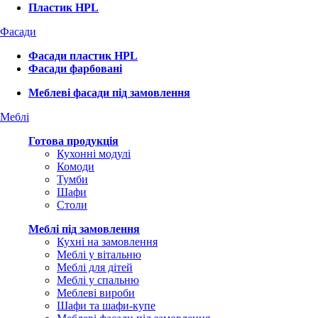
Пластик HPL
Фасади
Фасади пластик HPL
Фасади фарбовані
Меблеві фасади під замовлення
Меблі
Готова продукція
Кухонні модулі
Комоди
Тумби
Шафи
Столи
Меблі під замовлення
Кухні на замовлення
Меблі у вітальню
Меблі для дітей
Меблі у спальню
Меблеві вироби
Шафи та шафи-купе