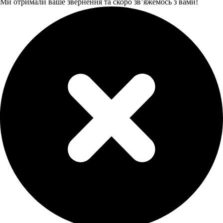
Ми отримали ваше звернення та скоро звʼяжемось з вами!