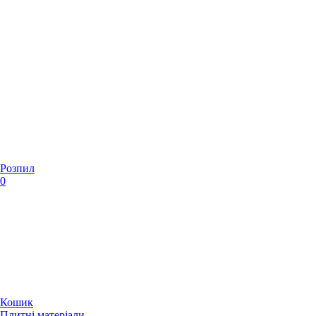
Розпил
0
Кошик
Плитні матеріали