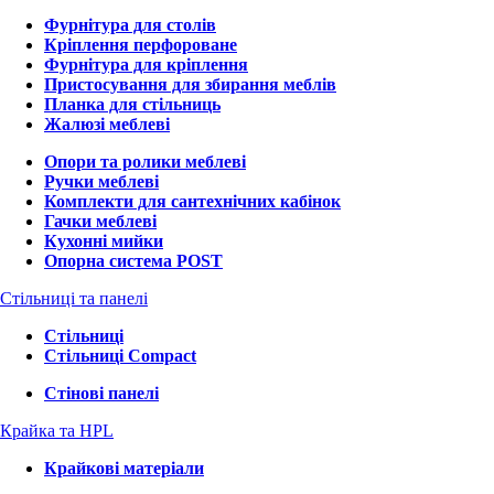
Фурнітура для столів
Кріплення перфороване
Фурнітура для кріплення
Пристосування для збирання меблів
Планка для стільниць
Жалюзі меблеві
Опори та ролики меблеві
Ручки меблеві
Комплекти для сантехнічних кабінок
Гачки меблеві
Кухонні мийки
Опорна система POST
Стільниці та панелі
Стільниці
Стільниці Compact
Стінові панелі
Крайка та HPL
Крайкові матеріали