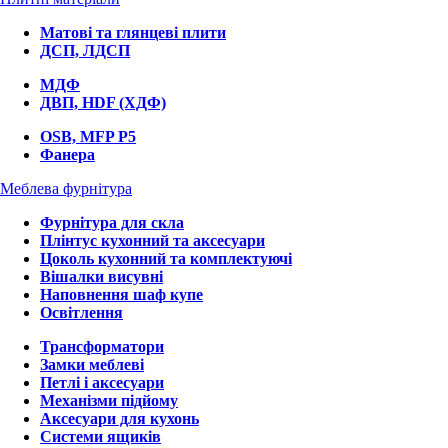
Матові та глянцеві плити
ДСП, ЛДСП
МДФ
ДВП, HDF (ХДФ)
OSB, MFP P5
Фанера
Меблева фурнітура
Фурнітура для скла
Плінтус кухонний та аксесуари
Цоколь кухонний та комплектуючі
Вішалки висувні
Наповнення шаф купе
Освітлення
Трансформатори
Замки меблеві
Петлі і аксесуари
Механізми підйому
Аксесуари для кухонь
Системи ящиків