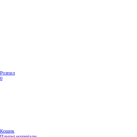
Розпил
0
Кошик
Плитні матеріали