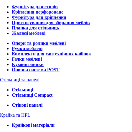
Фурнітура для столів
Кріплення перфороване
Фурнітура для кріплення
Пристосування для збирання меблів
Планка для стільниць
Жалюзі меблеві
Опори та ролики меблеві
Ручки меблеві
Комплекти для сантехнічних кабінок
Гачки меблеві
Кухонні мийки
Опорна система POST
Стільниці та панелі
Стільниці
Стільниці Compact
Стінові панелі
Крайка та HPL
Крайкові матеріали