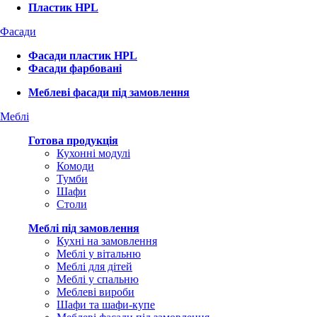
Пластик HPL
Фасади
Фасади пластик HPL
Фасади фарбовані
Меблеві фасади під замовлення
Меблі
Готова продукція
Кухонні модулі
Комоди
Тумби
Шафи
Столи
Меблі під замовлення
Кухні на замовлення
Меблі у вітальню
Меблі для дітей
Меблі у спальню
Меблеві вироби
Шафи та шафи-купе