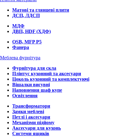
Матові та глянцеві плити
ДСП, ЛДСП
МДФ
ДВП, HDF (ХДФ)
OSB, MFP P5
Фанера
Меблева фурнітура
Фурнітура для скла
Плінтус кухонний та аксесуари
Цоколь кухонний та комплектуючі
Вішалки висувні
Наповнення шаф купе
Освітлення
Трансформатори
Замки меблеві
Петлі і аксесуари
Механізми підйому
Аксесуари для кухонь
Системи ящиків