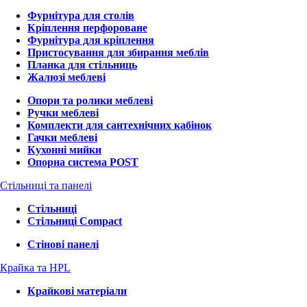
Фурнітура для столів
Кріплення перфороване
Фурнітура для кріплення
Пристосування для збирання меблів
Планка для стільниць
Жалюзі меблеві
Опори та ролики меблеві
Ручки меблеві
Комплекти для сантехнічних кабінок
Гачки меблеві
Кухонні мийки
Опорна система POST
Стільниці та панелі
Стільниці
Стільниці Compact
Стінові панелі
Крайка та HPL
Крайкові матеріали