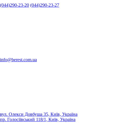
(044)290-23-20
(044)290-23-27
info@berest.com.ua
вул. Олекси Довбуша 35, Київ, Україна
пр. Голосіївський 118/1, Київ, Україна