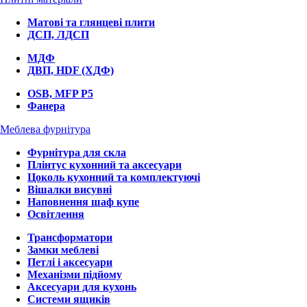
Матові та глянцеві плити
ДСП, ЛДСП
МДФ
ДВП, HDF (ХДФ)
OSB, MFP P5
Фанера
Меблева фурнітура
Фурнітура для скла
Плінтус кухонний та аксесуари
Цоколь кухонний та комплектуючі
Вішалки висувні
Наповнення шаф купе
Освітлення
Трансформатори
Замки меблеві
Петлі і аксесуари
Механізми підйому
Аксесуари для кухонь
Системи ящиків