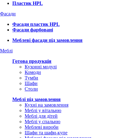
Пластик HPL
Фасади
Фасади пластик HPL
Фасади фарбовані
Меблеві фасади під замовлення
Меблі
Готова продукція
Кухонні модулі
Комоди
Тумби
Шафи
Столи
Меблі під замовлення
Кухні на замовлення
Меблі у вітальню
Меблі для дітей
Меблі у спальню
Меблеві вироби
Шафи та шафи-купе