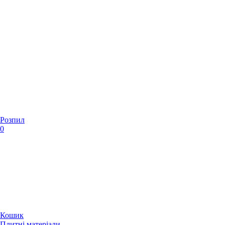
Розпил
0
Кошик
Плитні матеріали