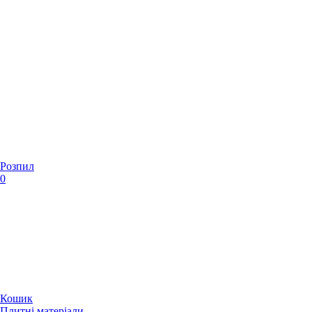
Розпил
0
Кошик
Плитні матеріали