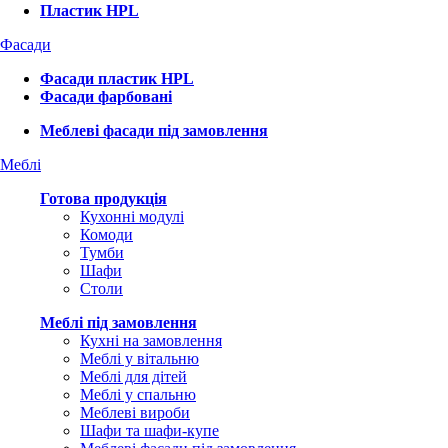
Пластик HPL
Фасади
Фасади пластик HPL
Фасади фарбовані
Меблеві фасади під замовлення
Меблі
Готова продукція
Кухонні модулі
Комоди
Тумби
Шафи
Столи
Меблі під замовлення
Кухні на замовлення
Меблі у вітальню
Меблі для дітей
Меблі у спальню
Меблеві вироби
Шафи та шафи-купе