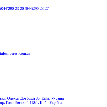
(044)290-23-20
(044)290-23-27
info@berest.com.ua
вул. Олекси Довбуша 35, Київ, Україна
пр. Голосіївський 118/1, Київ, Україна