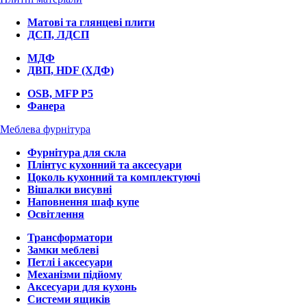
Матові та глянцеві плити
ДСП, ЛДСП
МДФ
ДВП, HDF (ХДФ)
OSB, MFP P5
Фанера
Меблева фурнітура
Фурнітура для скла
Плінтус кухонний та аксесуари
Цоколь кухонний та комплектуючі
Вішалки висувні
Наповнення шаф купе
Освітлення
Трансформатори
Замки меблеві
Петлі і аксесуари
Механізми підйому
Аксесуари для кухонь
Системи ящиків