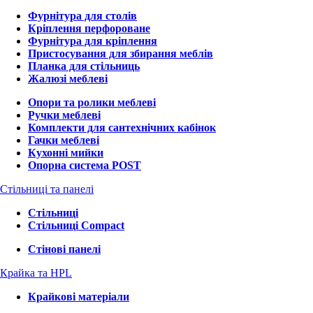
Фурнітура для столів
Кріплення перфороване
Фурнітура для кріплення
Пристосування для збирання меблів
Планка для стільниць
Жалюзі меблеві
Опори та ролики меблеві
Ручки меблеві
Комплекти для сантехнічних кабінок
Гачки меблеві
Кухонні мийки
Опорна система POST
Стільниці та панелі
Стільниці
Стільниці Compact
Стінові панелі
Крайка та HPL
Крайкові матеріали