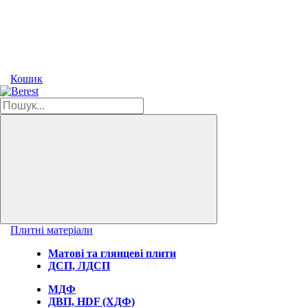
Кошик
Плитні матеріали
Матові та глянцеві плити
ДСП, ЛДСП
МДФ
ДВП, HDF (ХДФ)