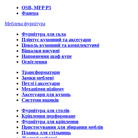
OSB, MFP P5
Фанера
Меблева фурнітура
Фурнітура для скла
Плінтус кухонний та аксесуари
Цоколь кухонний та комплектуючі
Вішалки висувні
Наповнення шаф купе
Освітлення
Трансформатори
Замки меблеві
Петлі і аксесуари
Механізми підйому
Аксесуари для кухонь
Системи ящиків
Фурнітура для столів
Кріплення перфороване
Фурнітура для кріплення
Пристосування для збирання меблів
Планка для стільниць