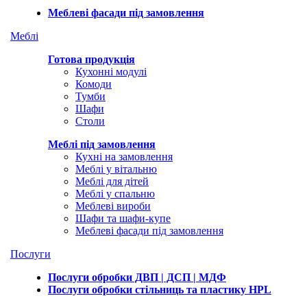
Меблеві фасади під замовлення
Меблі
Готова продукція
Кухонні модулі
Комоди
Тумби
Шафи
Столи
Меблі під замовлення
Кухні на замовлення
Меблі у вітальню
Меблі для дітей
Меблі у спальню
Меблеві вироби
Шафи та шафи-купе
Меблеві фасади під замовлення
Послуги
Послуги обробки ДВП | ДСП | МДФ
Послуги обробки стільниць та пластику HPL