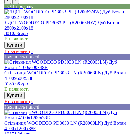
ТОП продажу
ЛДСП WOODECO PD3033 PU (R20063NW) Дуб Вотан
2800х2100х18
3010.56
грн
В наявності
Купити
Нова колекція
Наявність панелі
Стільниця WOODECO PD3033 LN (R20063LN) Дуб Вотан
4100х600х38E
5185.68
грн
В наявності
Купити
Нова колекція
Наявність панелі
Стільниця WOODECO PD3033 LN (R20063LN) Дуб Вотан
4100х1200х38E
10371.36
грн