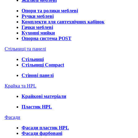
Жалюзі меблеві
Опори та ролики меблеві
Ручки меблеві
Комплекти для сантехнічних кабінок
Гачки меблеві
Кухонні мийки
Опорна система POST
Стільниці та панелі
Стільниці
Стільниці Compact
Стінові панелі
Крайка та HPL
Крайкові матеріали
Пластик HPL
Фасади
Фасади пластик HPL
Фасади фарбовані