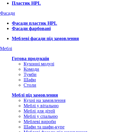
Пластик HPL
Фасади
Фасади пластик HPL
Фасади фарбовані
Меблеві фасади під замовлення
Меблі
Готова продукція
Кухонні модулі
Комоди
Тумби
Шафи
Столи
Меблі під замовлення
Кухні на замовлення
Меблі у вітальню
Меблі для дітей
Меблі у спальню
Меблеві вироби
Шафи та шафи-купе