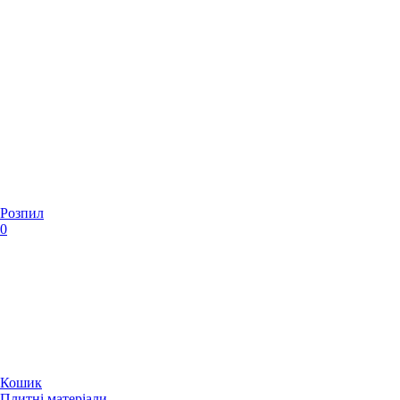
Розпил
0
Кошик
Плитні матеріали