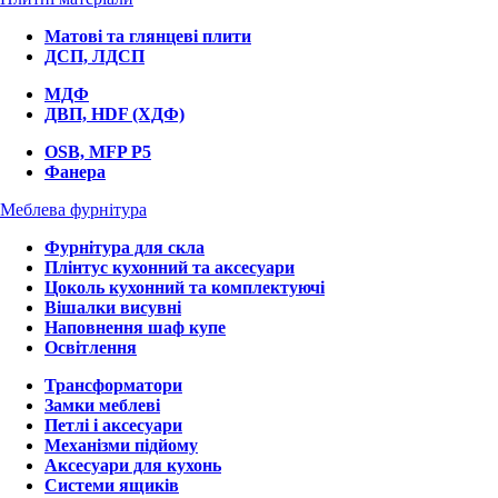
Матові та глянцеві плити
ДСП, ЛДСП
МДФ
ДВП, HDF (ХДФ)
OSB, MFP P5
Фанера
Меблева фурнітура
Фурнітура для скла
Плінтус кухонний та аксесуари
Цоколь кухонний та комплектуючі
Вішалки висувні
Наповнення шаф купе
Освітлення
Трансформатори
Замки меблеві
Петлі і аксесуари
Механізми підйому
Аксесуари для кухонь
Системи ящиків