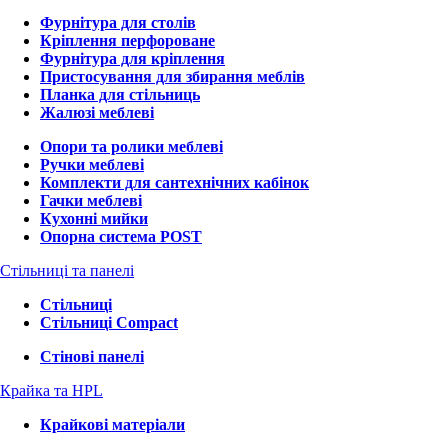
Фурнітура для столів
Кріплення перфороване
Фурнітура для кріплення
Пристосування для збирання меблів
Планка для стільниць
Жалюзі меблеві
Опори та ролики меблеві
Ручки меблеві
Комплекти для сантехнічних кабінок
Гачки меблеві
Кухонні мийки
Опорна система POST
Стільниці та панелі
Стільниці
Стільниці Compact
Стінові панелі
Крайка та HPL
Крайкові матеріали