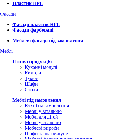
Пластик HPL
Фасади
Фасади пластик HPL
Фасади фарбовані
Меблеві фасади під замовлення
Меблі
Готова продукція
Кухонні модулі
Комоди
Тумби
Шафи
Столи
Меблі під замовлення
Кухні на замовлення
Меблі у вітальню
Меблі для дітей
Меблі у спальню
Меблеві вироби
Шафи та шафи-купе