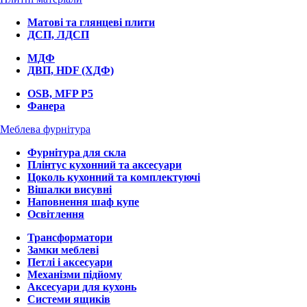
Матові та глянцеві плити
ДСП, ЛДСП
МДФ
ДВП, HDF (ХДФ)
OSB, MFP P5
Фанера
Меблева фурнітура
Фурнітура для скла
Плінтус кухонний та аксесуари
Цоколь кухонний та комплектуючі
Вішалки висувні
Наповнення шаф купе
Освітлення
Трансформатори
Замки меблеві
Петлі і аксесуари
Механізми підйому
Аксесуари для кухонь
Системи ящиків