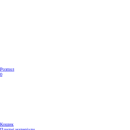
Розпил
0
Кошик
Плитні матеріали