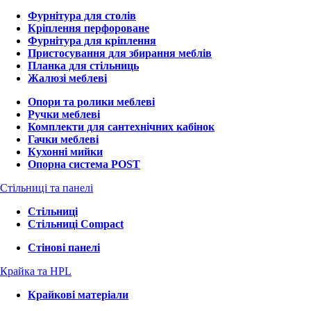
Фурнітура для столів
Кріплення перфороване
Фурнітура для кріплення
Пристосування для збирання меблів
Планка для стільниць
Жалюзі меблеві
Опори та ролики меблеві
Ручки меблеві
Комплекти для сантехнічних кабінок
Гачки меблеві
Кухонні мийки
Опорна система POST
Стільниці та панелі
Стільниці
Стільниці Compact
Стінові панелі
Крайка та HPL
Крайкові матеріали