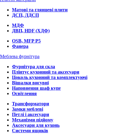
Матові та глянцеві плити
ДСП, ЛДСП
МДФ
ДВП, HDF (ХДФ)
OSB, MFP P5
Фанера
Меблева фурнітура
Фурнітура для скла
Плінтус кухонний та аксесуари
Цоколь кухонний та комплектуючі
Вішалки висувні
Наповнення шаф купе
Освітлення
Трансформатори
Замки меблеві
Петлі і аксесуари
Механізми підйому
Аксесуари для кухонь
Системи ящиків