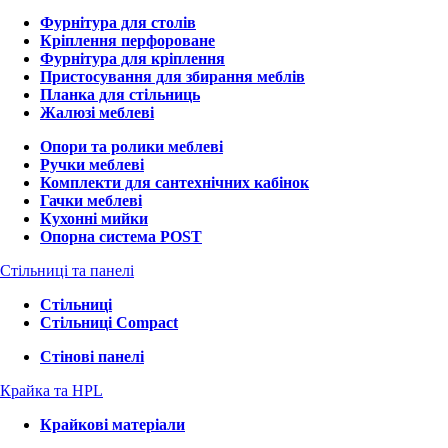
Фурнітура для столів
Кріплення перфороване
Фурнітура для кріплення
Пристосування для збирання меблів
Планка для стільниць
Жалюзі меблеві
Опори та ролики меблеві
Ручки меблеві
Комплекти для сантехнічних кабінок
Гачки меблеві
Кухонні мийки
Опорна система POST
Стільниці та панелі
Стільниці
Стільниці Compact
Стінові панелі
Крайка та HPL
Крайкові матеріали