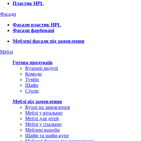
Пластик HPL
Фасади
Фасади пластик HPL
Фасади фарбовані
Меблеві фасади під замовлення
Меблі
Готова продукція
Кухонні модулі
Комоди
Тумби
Шафи
Столи
Меблі під замовлення
Кухні на замовлення
Меблі у вітальню
Меблі для дітей
Меблі у спальню
Меблеві вироби
Шафи та шафи-купе