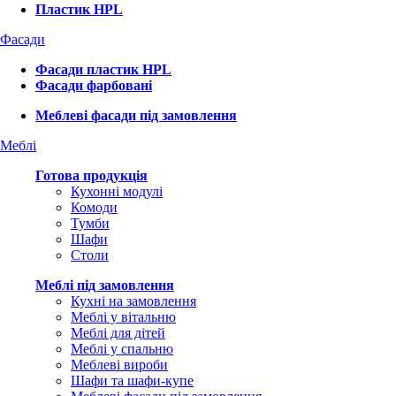
Пластик HPL
Фасади
Фасади пластик HPL
Фасади фарбовані
Меблеві фасади під замовлення
Меблі
Готова продукція
Кухонні модулі
Комоди
Тумби
Шафи
Столи
Меблі під замовлення
Кухні на замовлення
Меблі у вітальню
Меблі для дітей
Меблі у спальню
Меблеві вироби
Шафи та шафи-купе