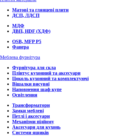
Матові та глянцеві плити
ДСП, ЛДСП
МДФ
ДВП, HDF (ХДФ)
OSB, MFP P5
Фанера
Меблева фурнітура
Фурнітура для скла
Плінтус кухонний та аксесуари
Цоколь кухонний та комплектуючі
Вішалки висувні
Наповнення шаф купе
Освітлення
Трансформатори
Замки меблеві
Петлі і аксесуари
Механізми підйому
Аксесуари для кухонь
Системи ящиків