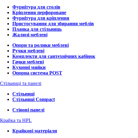
Фурнітура для столів
Кріплення перфороване
Фурнітура для кріплення
Пристосування для збирання меблів
Планка для стільниць
Жалюзі меблеві
Опори та ролики меблеві
Ручки меблеві
Комплекти для сантехнічних кабінок
Гачки меблеві
Кухонні мийки
Опорна система POST
Стільниці та панелі
Стільниці
Стільниці Compact
Стінові панелі
Крайка та HPL
Крайкові матеріали