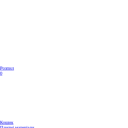
Розпил
0
Кошик
Плитні матеріали