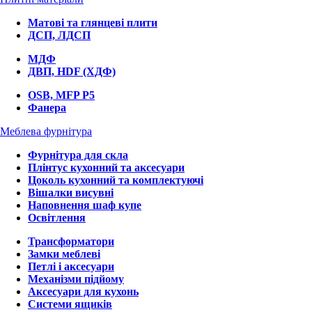
Матові та глянцеві плити
ДСП, ЛДСП
МДФ
ДВП, HDF (ХДФ)
OSB, MFP P5
Фанера
Меблева фурнітура
Фурнітура для скла
Плінтус кухонний та аксесуари
Цоколь кухонний та комплектуючі
Вішалки висувні
Наповнення шаф купе
Освітлення
Трансформатори
Замки меблеві
Петлі і аксесуари
Механізми підйому
Аксесуари для кухонь
Системи ящиків