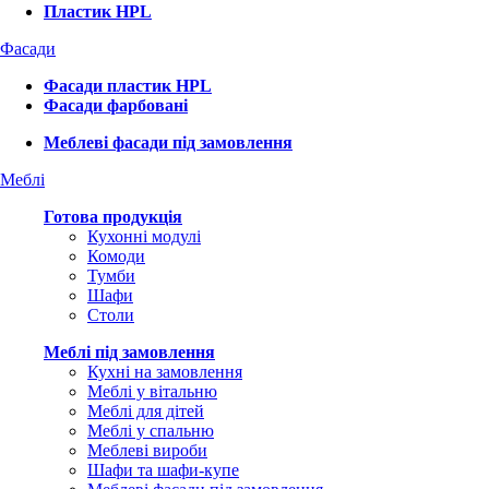
Пластик HPL
Фасади
Фасади пластик HPL
Фасади фарбовані
Меблеві фасади під замовлення
Меблі
Готова продукція
Кухонні модулі
Комоди
Тумби
Шафи
Столи
Меблі під замовлення
Кухні на замовлення
Меблі у вітальню
Меблі для дітей
Меблі у спальню
Меблеві вироби
Шафи та шафи-купе