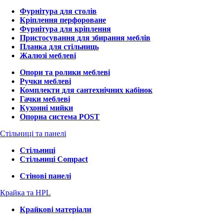
Фурнітура для столів
Кріплення перфороване
Фурнітура для кріплення
Пристосування для збирання меблів
Планка для стільниць
Жалюзі меблеві
Опори та ролики меблеві
Ручки меблеві
Комплекти для сантехнічних кабінок
Гачки меблеві
Кухонні мийки
Опорна система POST
Стільниці та панелі
Стільниці
Стільниці Compact
Стінові панелі
Крайка та HPL
Крайкові матеріали