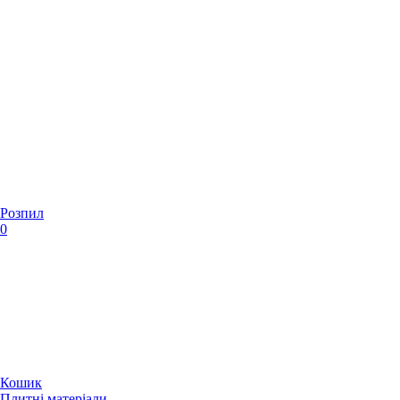
Розпил
0
Кошик
Плитні матеріали