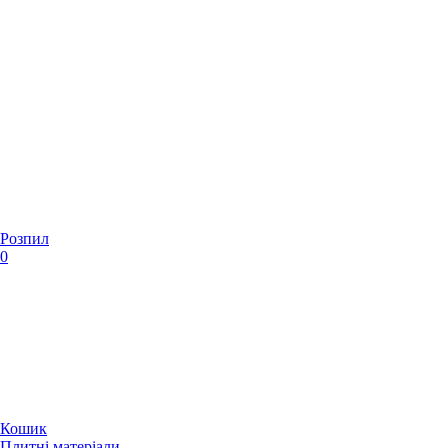
Розпил
0
Кошик
Плитні матеріали