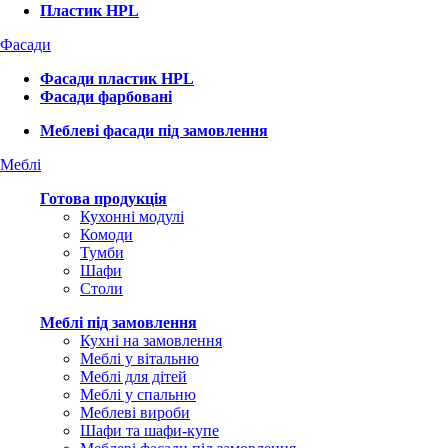
Пластик HPL
Фасади
Фасади пластик HPL
Фасади фарбовані
Меблеві фасади під замовлення
Меблі
Готова продукція
Кухонні модулі
Комоди
Тумби
Шафи
Столи
Меблі під замовлення
Кухні на замовлення
Меблі у вітальню
Меблі для дітей
Меблі у спальню
Меблеві вироби
Шафи та шафи-купе