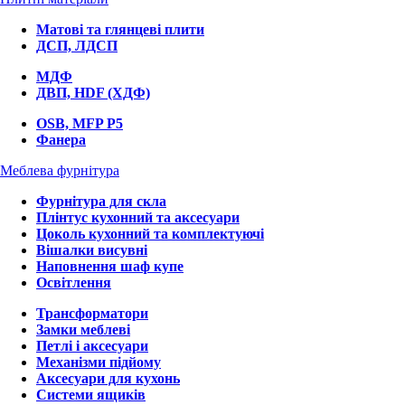
Матові та глянцеві плити
ДСП, ЛДСП
МДФ
ДВП, HDF (ХДФ)
OSB, MFP P5
Фанера
Меблева фурнітура
Фурнітура для скла
Плінтус кухонний та аксесуари
Цоколь кухонний та комплектуючі
Вішалки висувні
Наповнення шаф купе
Освітлення
Трансформатори
Замки меблеві
Петлі і аксесуари
Механізми підйому
Аксесуари для кухонь
Системи ящиків