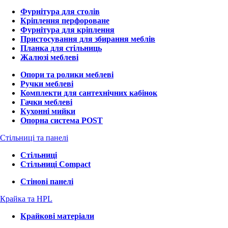
Фурнітура для столів
Кріплення перфороване
Фурнітура для кріплення
Пристосування для збирання меблів
Планка для стільниць
Жалюзі меблеві
Опори та ролики меблеві
Ручки меблеві
Комплекти для сантехнічних кабінок
Гачки меблеві
Кухонні мийки
Опорна система POST
Стільниці та панелі
Стільниці
Стільниці Compact
Стінові панелі
Крайка та HPL
Крайкові матеріали