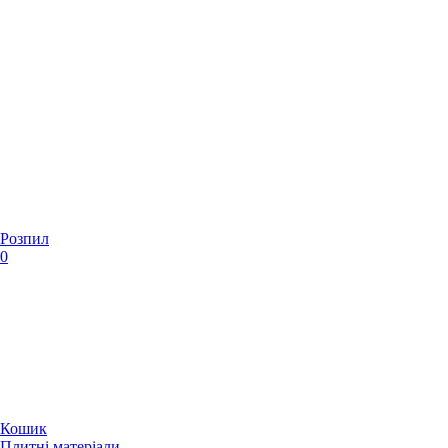
Розпил
0
Кошик
Плитні матеріали