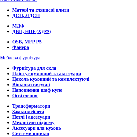
Матові та глянцеві плити
ДСП, ЛДСП
МДФ
ДВП, HDF (ХДФ)
OSB, MFP P5
Фанера
Меблева фурнітура
Фурнітура для скла
Плінтус кухонний та аксесуари
Цоколь кухонний та комплектуючі
Вішалки висувні
Наповнення шаф купе
Освітлення
Трансформатори
Замки меблеві
Петлі і аксесуари
Механізми підйому
Аксесуари для кухонь
Системи ящиків