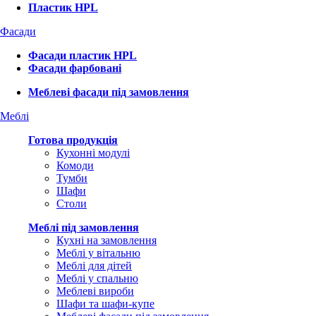
Пластик HPL
Фасади
Фасади пластик HPL
Фасади фарбовані
Меблеві фасади під замовлення
Меблі
Готова продукція
Кухонні модулі
Комоди
Тумби
Шафи
Столи
Меблі під замовлення
Кухні на замовлення
Меблі у вітальню
Меблі для дітей
Меблі у спальню
Меблеві вироби
Шафи та шафи-купе