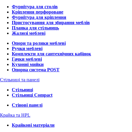
Фурнітура для столів
Кріплення перфороване
Фурнітура для кріплення
Пристосування для збирання меблів
Планка для стільниць
Жалюзі меблеві
Опори та ролики меблеві
Ручки меблеві
Комплекти для сантехнічних кабінок
Гачки меблеві
Кухонні мийки
Опорна система POST
Стільниці та панелі
Стільниці
Стільниці Compact
Стінові панелі
Крайка та HPL
Крайкові матеріали