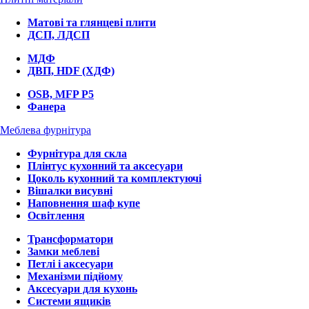
Матові та глянцеві плити
ДСП, ЛДСП
МДФ
ДВП, HDF (ХДФ)
OSB, MFP P5
Фанера
Меблева фурнітура
Фурнітура для скла
Плінтус кухонний та аксесуари
Цоколь кухонний та комплектуючі
Вішалки висувні
Наповнення шаф купе
Освітлення
Трансформатори
Замки меблеві
Петлі і аксесуари
Механізми підйому
Аксесуари для кухонь
Системи ящиків