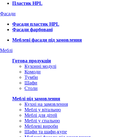
Пластик HPL
Фасади
Фасади пластик HPL
Фасади фарбовані
Меблеві фасади під замовлення
Меблі
Готова продукція
Кухонні модулі
Комоди
Тумби
Шафи
Столи
Меблі під замовлення
Кухні на замовлення
Меблі у вітальню
Меблі для дітей
Меблі у спальню
Меблеві вироби
Шафи та шафи-купе