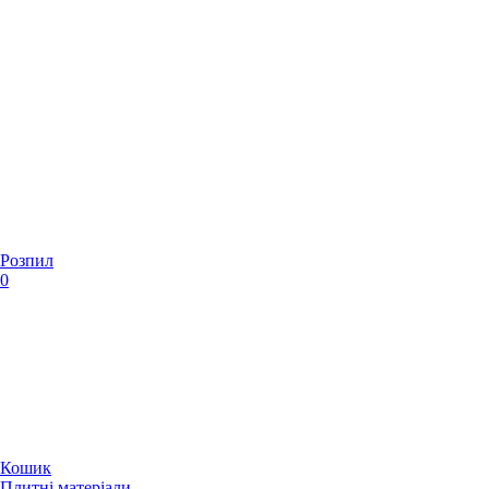
Розпил
0
Кошик
Плитні матеріали