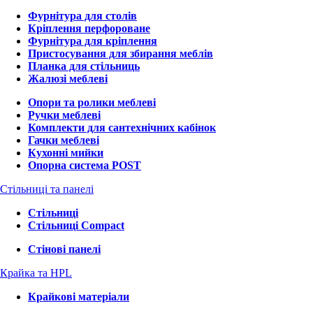
Фурнітура для столів
Кріплення перфороване
Фурнітура для кріплення
Пристосування для збирання меблів
Планка для стільниць
Жалюзі меблеві
Опори та ролики меблеві
Ручки меблеві
Комплекти для сантехнічних кабінок
Гачки меблеві
Кухонні мийки
Опорна система POST
Стільниці та панелі
Стільниці
Стільниці Compact
Стінові панелі
Крайка та HPL
Крайкові матеріали