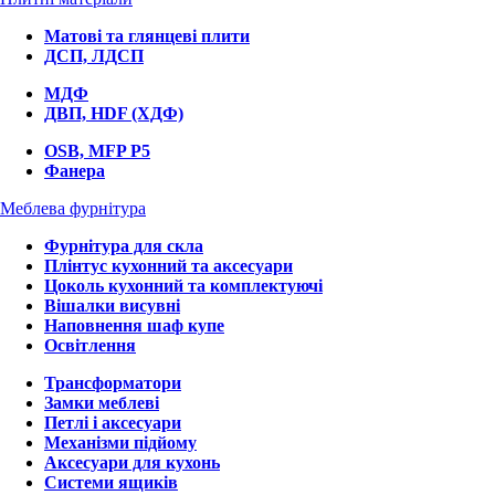
Матові та глянцеві плити
ДСП, ЛДСП
МДФ
ДВП, HDF (ХДФ)
OSB, MFP P5
Фанера
Меблева фурнітура
Фурнітура для скла
Плінтус кухонний та аксесуари
Цоколь кухонний та комплектуючі
Вішалки висувні
Наповнення шаф купе
Освітлення
Трансформатори
Замки меблеві
Петлі і аксесуари
Механізми підйому
Аксесуари для кухонь
Системи ящиків