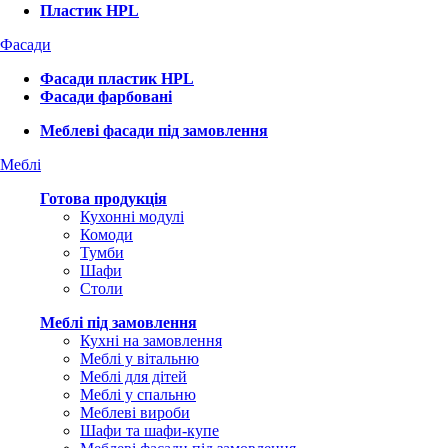
Пластик HPL
Фасади
Фасади пластик HPL
Фасади фарбовані
Меблеві фасади під замовлення
Меблі
Готова продукція
Кухонні модулі
Комоди
Тумби
Шафи
Столи
Меблі під замовлення
Кухні на замовлення
Меблі у вітальню
Меблі для дітей
Меблі у спальню
Меблеві вироби
Шафи та шафи-купе