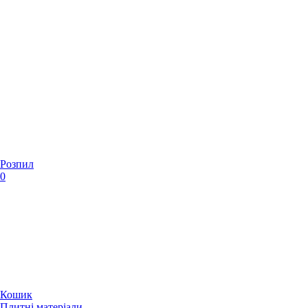
Розпил
0
Кошик
Плитні матеріали