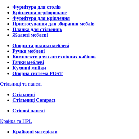
Фурнітура для столів
Кріплення перфороване
Фурнітура для кріплення
Пристосування для збирання меблів
Планка для стільниць
Жалюзі меблеві
Опори та ролики меблеві
Ручки меблеві
Комплекти для сантехнічних кабінок
Гачки меблеві
Кухонні мийки
Опорна система POST
Стільниці та панелі
Стільниці
Стільниці Compact
Стінові панелі
Крайка та HPL
Крайкові матеріали