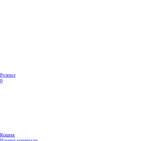
Розпил
0
Кошик
Плитні матеріали