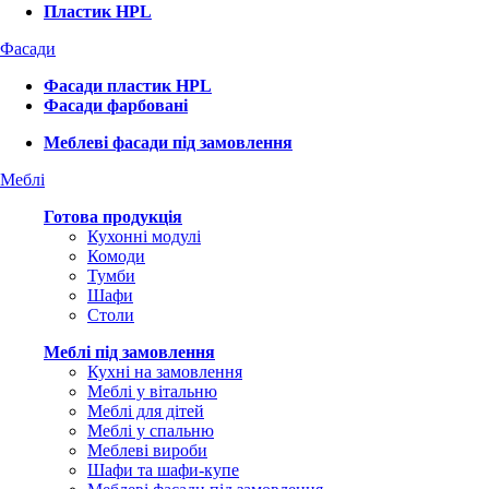
Пластик HPL
Фасади
Фасади пластик HPL
Фасади фарбовані
Меблеві фасади під замовлення
Меблі
Готова продукція
Кухонні модулі
Комоди
Тумби
Шафи
Столи
Меблі під замовлення
Кухні на замовлення
Меблі у вітальню
Меблі для дітей
Меблі у спальню
Меблеві вироби
Шафи та шафи-купе