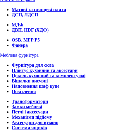
Матові та глянцеві плити
ДСП, ЛДСП
МДФ
ДВП, HDF (ХДФ)
OSB, MFP P5
Фанера
Меблева фурнітура
Фурнітура для скла
Плінтус кухонний та аксесуари
Цоколь кухонний та комплектуючі
Вішалки висувні
Наповнення шаф купе
Освітлення
Трансформатори
Замки меблеві
Петлі і аксесуари
Механізми підйому
Аксесуари для кухонь
Системи ящиків