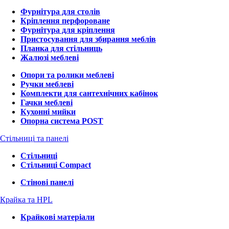
Фурнітура для столів
Кріплення перфороване
Фурнітура для кріплення
Пристосування для збирання меблів
Планка для стільниць
Жалюзі меблеві
Опори та ролики меблеві
Ручки меблеві
Комплекти для сантехнічних кабінок
Гачки меблеві
Кухонні мийки
Опорна система POST
Стільниці та панелі
Стільниці
Стільниці Compact
Стінові панелі
Крайка та HPL
Крайкові матеріали