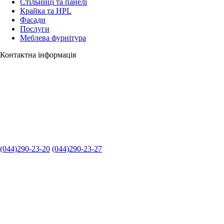
Стільниці та панелі
Крайка та HPL
Фасади
Послуги
Меблева фурнітура
Контактна інформація
(044)290-23-20
(044)290-23-27