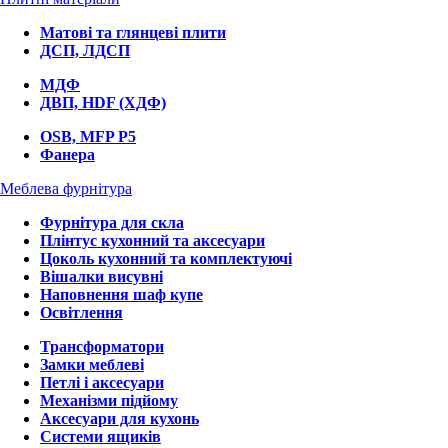
Матові та глянцеві плити
ДСП, ЛДСП
МДФ
ДВП, HDF (ХДФ)
OSB, MFP P5
Фанера
Меблева фурнітура
Фурнітура для скла
Плінтус кухонний та аксесуари
Цоколь кухонний та комплектуючі
Вішалки висувні
Наповнення шаф купе
Освітлення
Трансформатори
Замки меблеві
Петлі і аксесуари
Механізми підйому
Аксесуари для кухонь
Системи ящиків