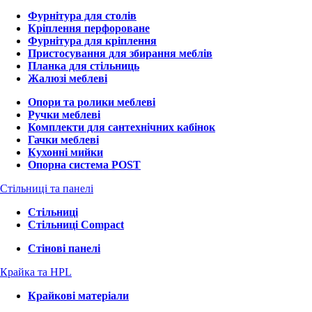
Фурнітура для столів
Кріплення перфороване
Фурнітура для кріплення
Пристосування для збирання меблів
Планка для стільниць
Жалюзі меблеві
Опори та ролики меблеві
Ручки меблеві
Комплекти для сантехнічних кабінок
Гачки меблеві
Кухонні мийки
Опорна система POST
Стільниці та панелі
Стільниці
Стільниці Compact
Стінові панелі
Крайка та HPL
Крайкові матеріали