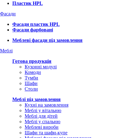
Пластик HPL
Фасади
Фасади пластик HPL
Фасади фарбовані
Меблеві фасади під замовлення
Меблі
Готова продукція
Кухонні модулі
Комоди
Тумби
Шафи
Столи
Меблі під замовлення
Кухні на замовлення
Меблі у вітальню
Меблі для дітей
Меблі у спальню
Меблеві вироби
Шафи та шафи-купе