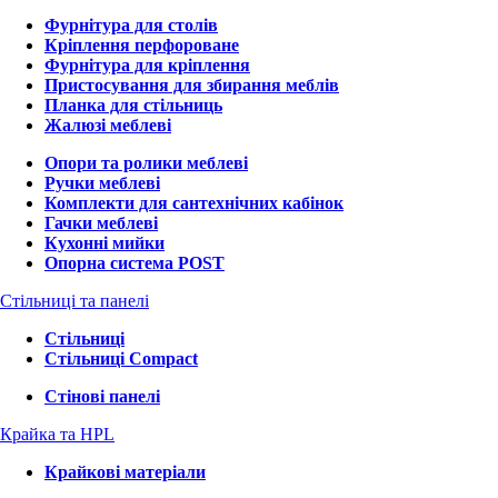
Фурнітура для столів
Кріплення перфороване
Фурнітура для кріплення
Пристосування для збирання меблів
Планка для стільниць
Жалюзі меблеві
Опори та ролики меблеві
Ручки меблеві
Комплекти для сантехнічних кабінок
Гачки меблеві
Кухонні мийки
Опорна система POST
Стільниці та панелі
Стільниці
Стільниці Compact
Стінові панелі
Крайка та HPL
Крайкові матеріали