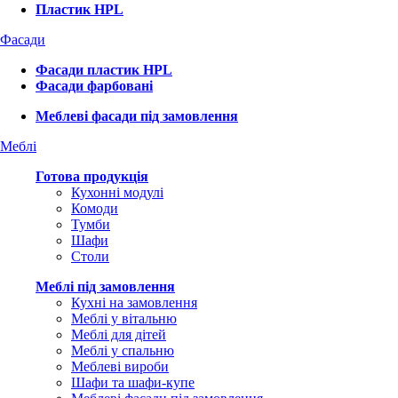
Пластик HPL
Фасади
Фасади пластик HPL
Фасади фарбовані
Меблеві фасади під замовлення
Меблі
Готова продукція
Кухонні модулі
Комоди
Тумби
Шафи
Столи
Меблі під замовлення
Кухні на замовлення
Меблі у вітальню
Меблі для дітей
Меблі у спальню
Меблеві вироби
Шафи та шафи-купе