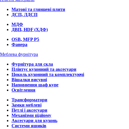
Матові та глянцеві плити
ДСП, ЛДСП
МДФ
ДВП, HDF (ХДФ)
OSB, MFP P5
Фанера
Меблева фурнітура
Фурнітура для скла
Плінтус кухонний та аксесуари
Цоколь кухонний та комплектуючі
Вішалки висувні
Наповнення шаф купе
Освітлення
Трансформатори
Замки меблеві
Петлі і аксесуари
Механізми підйому
Аксесуари для кухонь
Системи ящиків