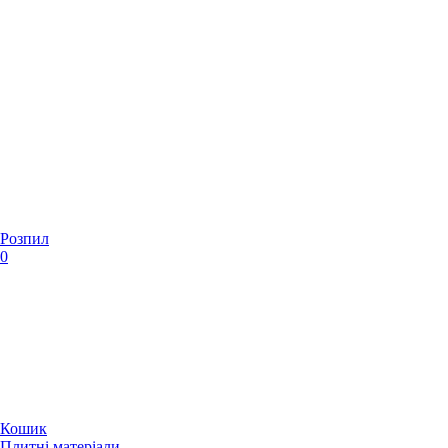
Розпил
0
Кошик
Плитні матеріали