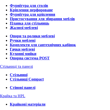
Фурнітура для столів
Кріплення перфороване
Фурнітура для кріплення
Пристосування для збирання меблів
Планка для стільниць
Жалюзі меблеві
Опори та ролики меблеві
Ручки меблеві
Комплекти для сантехнічних кабінок
Гачки меблеві
Кухонні мийки
Опорна система POST
Стільниці та панелі
Стільниці
Стільниці Compact
Стінові панелі
Крайка та HPL
Крайкові матеріали