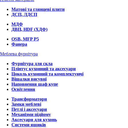
Матові та глянцеві плити
ДСП, ЛДСП
МДФ
ДВП, HDF (ХДФ)
OSB, MFP P5
Фанера
Меблева фурнітура
Фурнітура для скла
Плінтус кухонний та аксесуари
Цоколь кухонний та комплектуючі
Вішалки висувні
Наповнення шаф купе
Освітлення
Трансформатори
Замки меблеві
Петлі і аксесуари
Механізми підйому
Аксесуари для кухонь
Системи ящиків