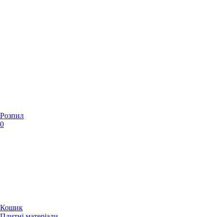
Розпил
0
Кошик
Плитні матеріали