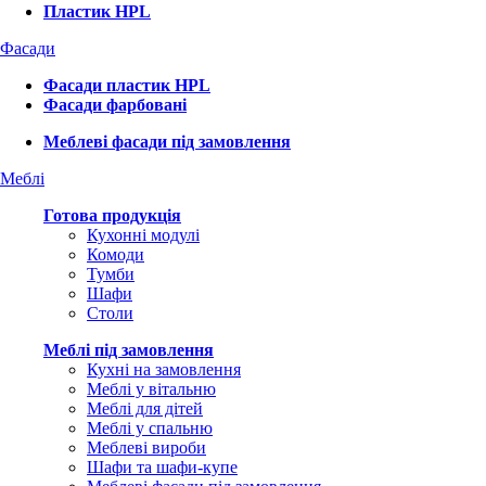
Пластик HPL
Фасади
Фасади пластик HPL
Фасади фарбовані
Меблеві фасади під замовлення
Меблі
Готова продукція
Кухонні модулі
Комоди
Тумби
Шафи
Столи
Меблі під замовлення
Кухні на замовлення
Меблі у вітальню
Меблі для дітей
Меблі у спальню
Меблеві вироби
Шафи та шафи-купе