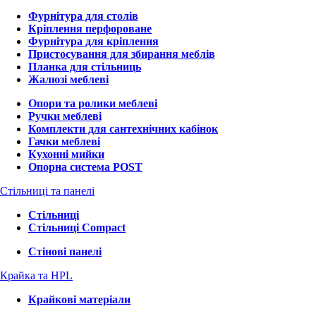
Фурнітура для столів
Кріплення перфороване
Фурнітура для кріплення
Пристосування для збирання меблів
Планка для стільниць
Жалюзі меблеві
Опори та ролики меблеві
Ручки меблеві
Комплекти для сантехнічних кабінок
Гачки меблеві
Кухонні мийки
Опорна система POST
Стільниці та панелі
Стільниці
Стільниці Compact
Стінові панелі
Крайка та HPL
Крайкові матеріали