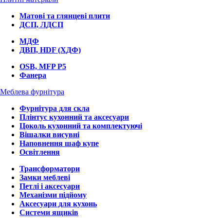
Матові та глянцеві плити
ДСП, ЛДСП
МДФ
ДВП, HDF (ХДФ)
OSB, MFP P5
Фанера
Меблева фурнітура
Фурнітура для скла
Плінтус кухонний та аксесуари
Цоколь кухонний та комплектуючі
Вішалки висувні
Наповнення шаф купе
Освітлення
Трансформатори
Замки меблеві
Петлі і аксесуари
Механізми підйому
Аксесуари для кухонь
Системи ящиків