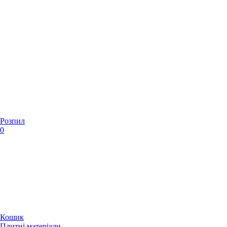
Розпил
0
Кошик
Плитні матеріали