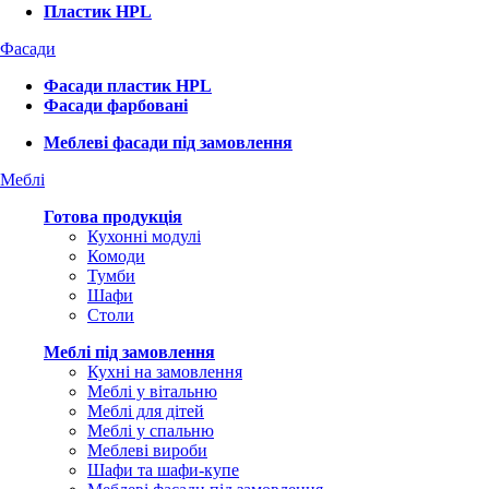
Пластик HPL
Фасади
Фасади пластик HPL
Фасади фарбовані
Меблеві фасади під замовлення
Меблі
Готова продукція
Кухонні модулі
Комоди
Тумби
Шафи
Столи
Меблі під замовлення
Кухні на замовлення
Меблі у вітальню
Меблі для дітей
Меблі у спальню
Меблеві вироби
Шафи та шафи-купе