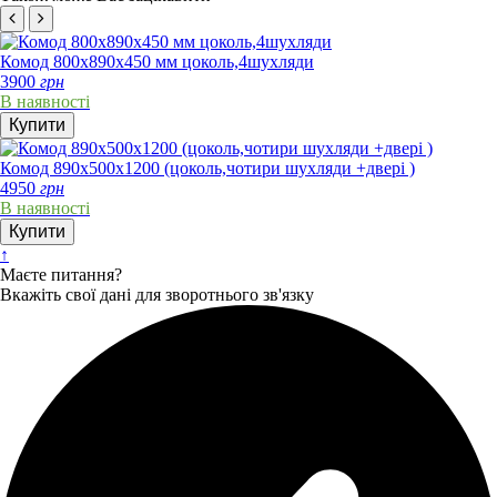
Комод 800х890х450 мм цоколь,4шухляди
3900
грн
В наявності
Купити
Комод 890х500х1200 (цоколь,чотири шухляди +двері )
4950
грн
В наявності
Купити
↑
Маєте питання?
Вкажіть свої дані для зворотнього зв'язку