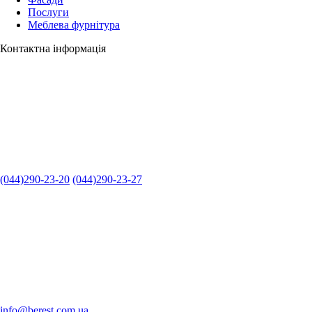
Послуги
Меблева фурнітура
Контактна інформація
(044)290-23-20
(044)290-23-27
info@berest.com.ua