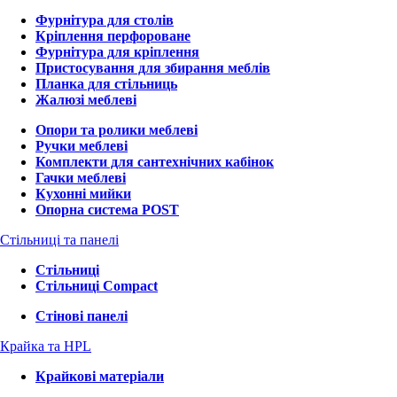
Фурнітура для столів
Кріплення перфороване
Фурнітура для кріплення
Пристосування для збирання меблів
Планка для стільниць
Жалюзі меблеві
Опори та ролики меблеві
Ручки меблеві
Комплекти для сантехнічних кабінок
Гачки меблеві
Кухонні мийки
Опорна система POST
Стільниці та панелі
Стільниці
Стільниці Compact
Стінові панелі
Крайка та HPL
Крайкові матеріали