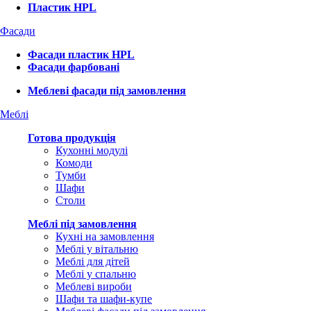
Пластик HPL
Фасади
Фасади пластик HPL
Фасади фарбовані
Меблеві фасади під замовлення
Меблі
Готова продукція
Кухонні модулі
Комоди
Тумби
Шафи
Столи
Меблі під замовлення
Кухні на замовлення
Меблі у вітальню
Меблі для дітей
Меблі у спальню
Меблеві вироби
Шафи та шафи-купе