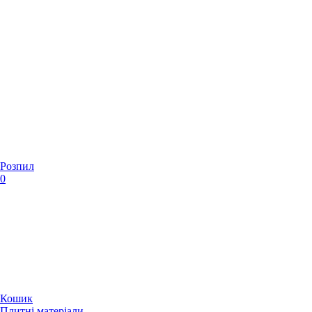
Розпил
0
Кошик
Плитні матеріали