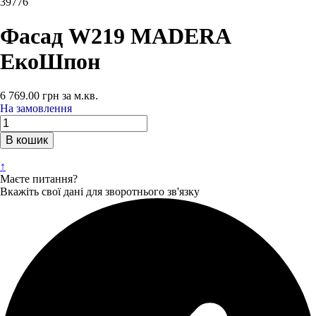
39776
Фасад W219 MADERA
ЕкоШпон
6 769.00
грн
за м.кв.
На замовлення
В кошик
↑
Маєте питання?
Вкажіть свої дані для зворотнього зв'язку