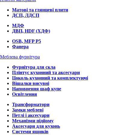
Матові та глянцеві плити
ДСП, ЛДСП
МДФ
ДВП, HDF (ХДФ)
OSB, MFP P5
Фанера
Меблева фурнітура
Фурнітура для скла
Плінтус кухонний та аксесуари
Цоколь кухонний та комплектуючі
Вішалки висувні
Наповнення шаф купе
Освітлення
Трансформатори
Замки меблеві
Петлі і аксесуари
Механізми підйому
Аксесуари для кухонь
Системи ящиків