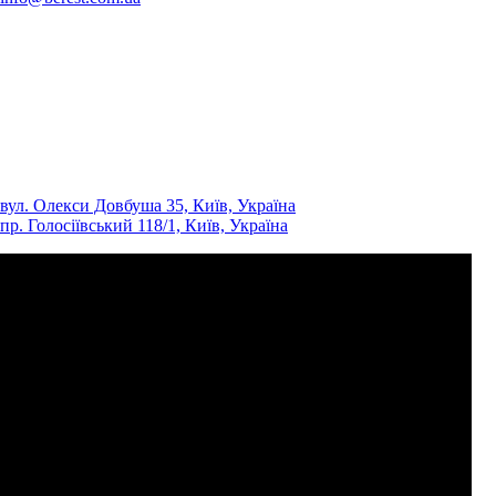
вул. Олекси Довбуша 35, Київ, Україна
пр. Голосіївський 118/1, Київ, Україна