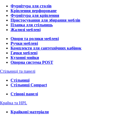
Фурнітура для столів
Кріплення перфороване
Фурнітура для кріплення
Пристосування для збирання меблів
Планка для стільниць
Жалюзі меблеві
Опори та ролики меблеві
Ручки меблеві
Комплекти для сантехнічних кабінок
Гачки меблеві
Кухонні мийки
Опорна система POST
Стільниці та панелі
Стільниці
Стільниці Compact
Стінові панелі
Крайка та HPL
Крайкові матеріали