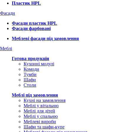
Пластик HPL
Фасади
Фасади пластик HPL
Фасади фарбовані
Меблеві фасади під замовлення
Меблі
Готова продукція
Кухонні модулі
Комоди
Тумби
Шафи
Столи
Меблі під замовлення
Кухні на замовлення
Меблі у вітальню
Меблі для дітей
Меблі у спальню
Меблеві вироби
Шафи та шафи-купе