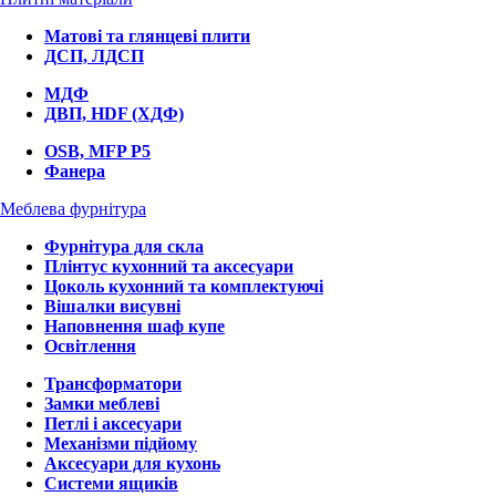
Матові та глянцеві плити
ДСП, ЛДСП
МДФ
ДВП, HDF (ХДФ)
OSB, MFP P5
Фанера
Меблева фурнітура
Фурнітура для скла
Плінтус кухонний та аксесуари
Цоколь кухонний та комплектуючі
Вішалки висувні
Наповнення шаф купе
Освітлення
Трансформатори
Замки меблеві
Петлі і аксесуари
Механізми підйому
Аксесуари для кухонь
Системи ящиків