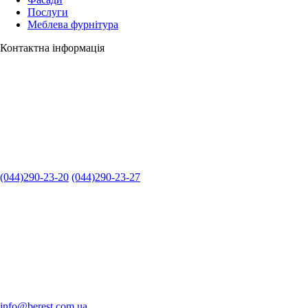
Послуги
Меблева фурнітура
Контактна інформація
(044)290-23-20
(044)290-23-27
info@berest.com.ua