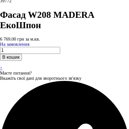
39772
Фасад W208 MADERA
ЕкоШпон
6 769.00
грн
за м.кв.
На замовлення
В кошик
↑
Маєте питання?
Вкажіть свої дані для зворотнього зв'язку