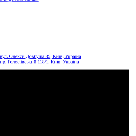
вул. Олекси Довбуша 35, Київ, Україна
пр. Голосіївський 118/1, Київ, Україна