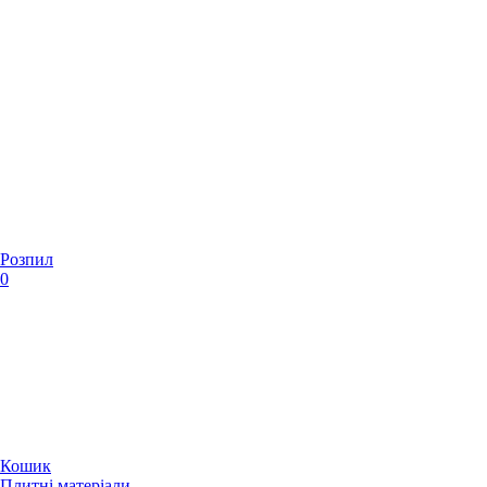
Розпил
0
Кошик
Плитні матеріали