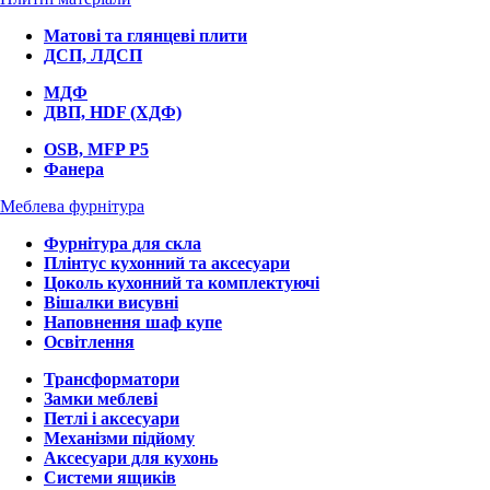
Матові та глянцеві плити
ДСП, ЛДСП
МДФ
ДВП, HDF (ХДФ)
OSB, MFP P5
Фанера
Меблева фурнітура
Фурнітура для скла
Плінтус кухонний та аксесуари
Цоколь кухонний та комплектуючі
Вішалки висувні
Наповнення шаф купе
Освітлення
Трансформатори
Замки меблеві
Петлі і аксесуари
Механізми підйому
Аксесуари для кухонь
Системи ящиків