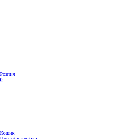
Розпил
0
Кошик
Плитні матеріали