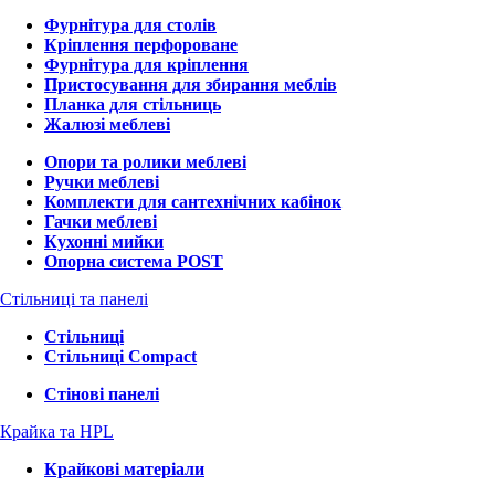
Фурнітура для столів
Кріплення перфороване
Фурнітура для кріплення
Пристосування для збирання меблів
Планка для стільниць
Жалюзі меблеві
Опори та ролики меблеві
Ручки меблеві
Комплекти для сантехнічних кабінок
Гачки меблеві
Кухонні мийки
Опорна система POST
Стільниці та панелі
Стільниці
Стільниці Compact
Стінові панелі
Крайка та HPL
Крайкові матеріали