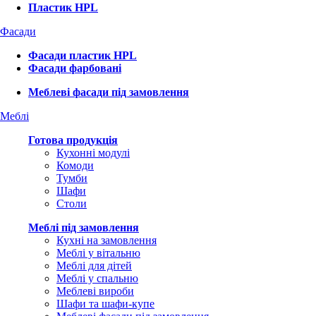
Пластик HPL
Фасади
Фасади пластик HPL
Фасади фарбовані
Меблеві фасади під замовлення
Меблі
Готова продукція
Кухонні модулі
Комоди
Тумби
Шафи
Столи
Меблі під замовлення
Кухні на замовлення
Меблі у вітальню
Меблі для дітей
Меблі у спальню
Меблеві вироби
Шафи та шафи-купе