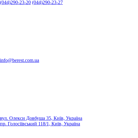
(044)290-23-20
(044)290-23-27
info@berest.com.ua
вул. Олекси Довбуша 35, Київ, Україна
пр. Голосіївський 118/1, Київ, Україна