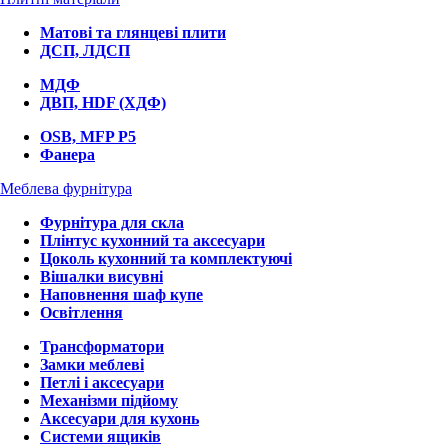
Матові та глянцеві плити
ДСП, ЛДСП
МДФ
ДВП, HDF (ХДФ)
OSB, MFP P5
Фанера
Меблева фурнітура
Фурнітура для скла
Плінтус кухонний та аксесуари
Цоколь кухонний та комплектуючі
Вішалки висувні
Наповнення шаф купе
Освітлення
Трансформатори
Замки меблеві
Петлі і аксесуари
Механізми підйому
Аксесуари для кухонь
Системи ящиків