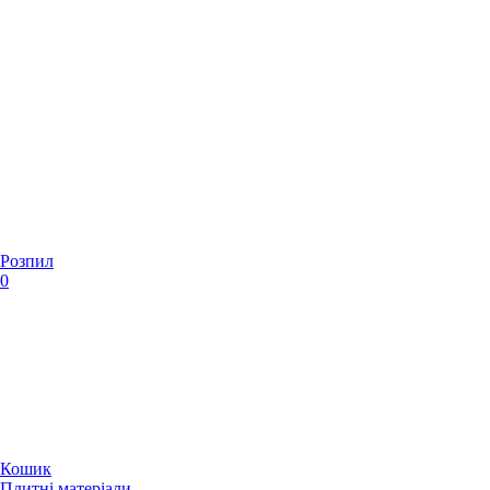
Розпил
0
Кошик
Плитні матеріали