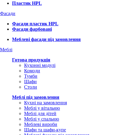
Пластик HPL
Фасади
Фасади пластик HPL
Фасади фарбовані
Меблеві фасади під замовлення
Меблі
Готова продукція
Кухонні модулі
Комоди
Тумби
Шафи
Столи
Меблі під замовлення
Кухні на замовлення
Меблі у вітальню
Меблі для дітей
Меблі у спальню
Меблеві вироби
Шафи та шафи-купе