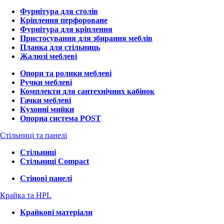
Фурнітура для столів
Кріплення перфороване
Фурнітура для кріплення
Пристосування для збирання меблів
Планка для стільниць
Жалюзі меблеві
Опори та ролики меблеві
Ручки меблеві
Комплекти для сантехнічних кабінок
Гачки меблеві
Кухонні мийки
Опорна система POST
Стільниці та панелі
Стільниці
Стільниці Compact
Стінові панелі
Крайка та HPL
Крайкові матеріали