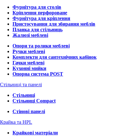
Фурнітура для столів
Кріплення перфороване
Фурнітура для кріплення
Пристосування для збирання меблів
Планка для стільниць
Жалюзі меблеві
Опори та ролики меблеві
Ручки меблеві
Комплекти для сантехнічних кабінок
Гачки меблеві
Кухонні мийки
Опорна система POST
Стільниці та панелі
Стільниці
Стільниці Compact
Стінові панелі
Крайка та HPL
Крайкові матеріали