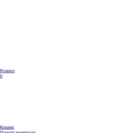
Розпил
0
Кошик
Плитні матеріали