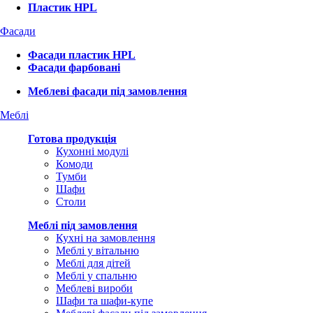
Пластик HPL
Фасади
Фасади пластик HPL
Фасади фарбовані
Меблеві фасади під замовлення
Меблі
Готова продукція
Кухонні модулі
Комоди
Тумби
Шафи
Столи
Меблі під замовлення
Кухні на замовлення
Меблі у вітальню
Меблі для дітей
Меблі у спальню
Меблеві вироби
Шафи та шафи-купе