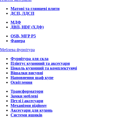
Матові та глянцеві плити
ДСП, ЛДСП
МДФ
ДВП, HDF (ХДФ)
OSB, MFP P5
Фанера
Меблева фурнітура
Фурнітура для скла
Плінтус кухонний та аксесуари
Цоколь кухонний та комплектуючі
Вішалки висувні
Наповнення шаф купе
Освітлення
Трансформатори
Замки меблеві
Петлі і аксесуари
Механізми підйому
Аксесуари для кухонь
Системи ящиків