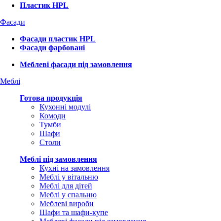
Пластик HPL
Фасади
Фасади пластик HPL
Фасади фарбовані
Меблеві фасади під замовлення
Меблі
Готова продукція
Кухонні модулі
Комоди
Тумби
Шафи
Столи
Меблі під замовлення
Кухні на замовлення
Меблі у вітальню
Меблі для дітей
Меблі у спальню
Меблеві вироби
Шафи та шафи-купе