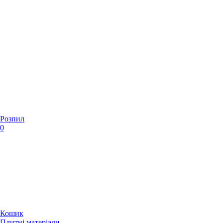
Розпил
0
Кошик
Плитні матеріали