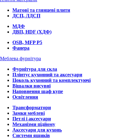
Матові та глянцеві плити
ДСП, ЛДСП
МДФ
ДВП, HDF (ХДФ)
OSB, MFP P5
Фанера
Меблева фурнітура
Фурнітура для скла
Плінтус кухонний та аксесуари
Цоколь кухонний та комплектуючі
Вішалки висувні
Наповнення шаф купе
Освітлення
Трансформатори
Замки меблеві
Петлі і аксесуари
Механізми підйому
Аксесуари для кухонь
Системи ящиків