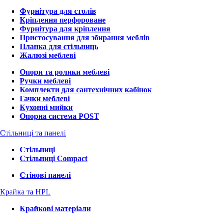
Фурнітура для столів
Кріплення перфороване
Фурнітура для кріплення
Пристосування для збирання меблів
Планка для стільниць
Жалюзі меблеві
Опори та ролики меблеві
Ручки меблеві
Комплекти для сантехнічних кабінок
Гачки меблеві
Кухонні мийки
Опорна система POST
Стільниці та панелі
Стільниці
Стільниці Compact
Стінові панелі
Крайка та HPL
Крайкові матеріали