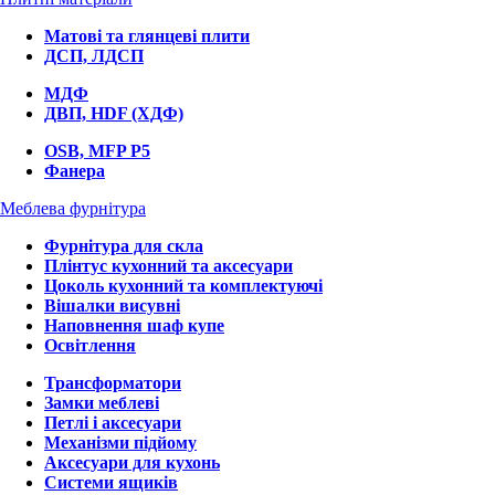
Матові та глянцеві плити
ДСП, ЛДСП
МДФ
ДВП, HDF (ХДФ)
OSB, MFP P5
Фанера
Меблева фурнітура
Фурнітура для скла
Плінтус кухонний та аксесуари
Цоколь кухонний та комплектуючі
Вішалки висувні
Наповнення шаф купе
Освітлення
Трансформатори
Замки меблеві
Петлі і аксесуари
Механізми підйому
Аксесуари для кухонь
Системи ящиків