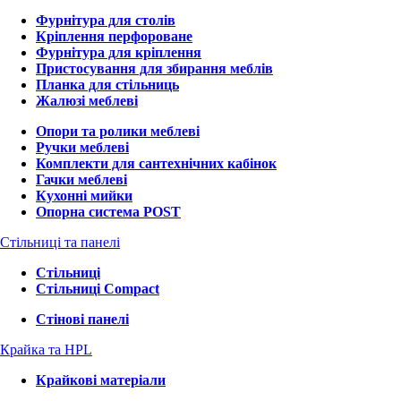
Фурнітура для столів
Кріплення перфороване
Фурнітура для кріплення
Пристосування для збирання меблів
Планка для стільниць
Жалюзі меблеві
Опори та ролики меблеві
Ручки меблеві
Комплекти для сантехнічних кабінок
Гачки меблеві
Кухонні мийки
Опорна система POST
Стільниці та панелі
Стільниці
Стільниці Compact
Стінові панелі
Крайка та HPL
Крайкові матеріали