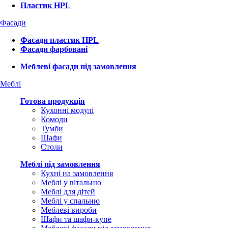
Пластик HPL
Фасади
Фасади пластик HPL
Фасади фарбовані
Меблеві фасади під замовлення
Меблі
Готова продукція
Кухонні модулі
Комоди
Тумби
Шафи
Столи
Меблі під замовлення
Кухні на замовлення
Меблі у вітальню
Меблі для дітей
Меблі у спальню
Меблеві вироби
Шафи та шафи-купе