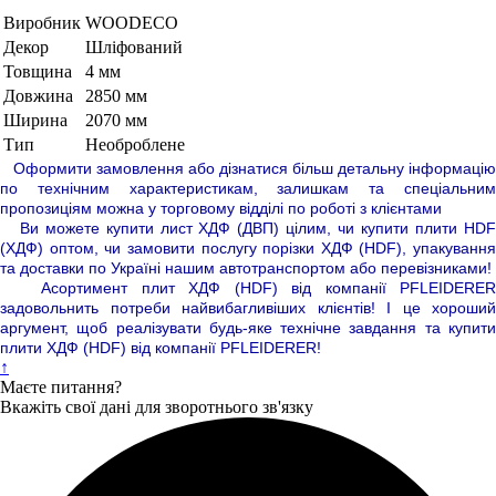
Виробник
WOODECO
Декор
Шліфований
Товщина
4 мм
Довжина
2850 мм
Ширина
2070 мм
Тип
Необроблене
Оформити замовлення або дізнатися більш детальну інформацію
по технічним характеристикам, залишкам та спеціальним
пропозиціям можна у торговому відділі по роботі з клієнтами
Ви можете купити лист ХДФ (ДВП) цілим, чи купити плити HDF
(ХДФ) оптом, чи замовити послугу порізки ХДФ (HDF), упакування
та доставки по Україні нашим автотранспортом або перевізниками!
Асортимент плит ХДФ (HDF) від компанії PFLEIDERER
задовольнить потреби найвибагливіших клієнтів! І це хороший
аргумент, щоб реалізувати будь-яке технічне завдання та купити
плити ХДФ (HDF) від компанії PFLEIDERER!
↑
Маєте питання?
Вкажіть свої дані для зворотнього зв'язку