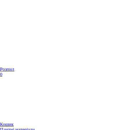
Розпил
0
Кошик
Плитні матеріали