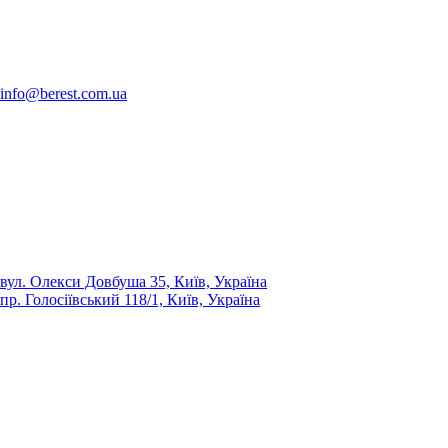
info@berest.com.ua
вул. Олекси Довбуша 35, Київ, Україна
пр. Голосіївський 118/1, Київ, Україна