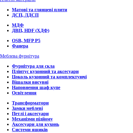
Матові та глянцеві плити
ДСП, ЛДСП
МДФ
ДВП, HDF (ХДФ)
OSB, MFP P5
Фанера
Меблева фурнітура
Фурнітура для скла
Плінтус кухонний та аксесуари
Цоколь кухонний та комплектуючі
Вішалки висувні
Наповнення шаф купе
Освітлення
Трансформатори
Замки меблеві
Петлі і аксесуари
Механізми підйому
Аксесуари для кухонь
Системи ящиків