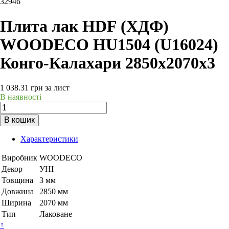
32946
Плита лак HDF (ХДФ)
WOODECO HU1504 (U16024)
Конго-Калахари 2850х2070х3
1 038.31
грн
за лист
В наявності
В кошик
Характеристики
Виробник
WOODECO
Декор
УНІ
Товщина
3 мм
Довжина
2850 мм
Ширина
2070 мм
Тип
Лаковане
↑