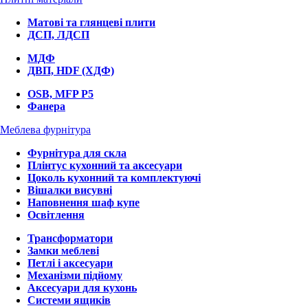
Матові та глянцеві плити
ДСП, ЛДСП
МДФ
ДВП, HDF (ХДФ)
OSB, MFP P5
Фанера
Меблева фурнітура
Фурнітура для скла
Плінтус кухонний та аксесуари
Цоколь кухонний та комплектуючі
Вішалки висувні
Наповнення шаф купе
Освітлення
Трансформатори
Замки меблеві
Петлі і аксесуари
Механізми підйому
Аксесуари для кухонь
Системи ящиків