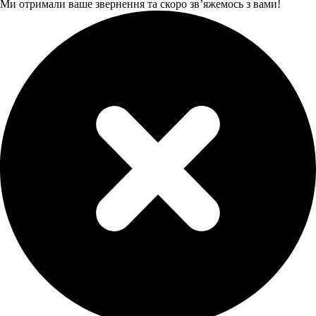
Ми отримали ваше звернення та скоро звʼяжемось з вами!