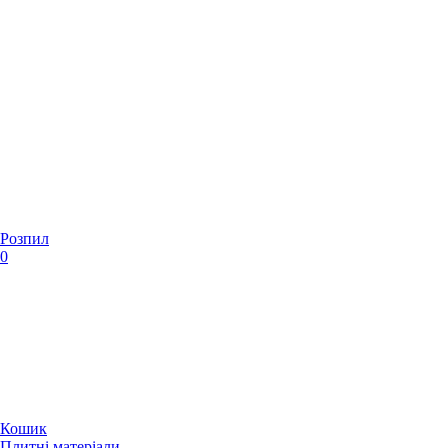
Розпил
0
Кошик
Плитні матеріали