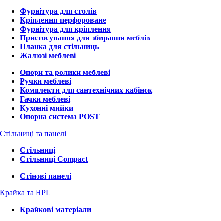
Фурнітура для столів
Кріплення перфороване
Фурнітура для кріплення
Пристосування для збирання меблів
Планка для стільниць
Жалюзі меблеві
Опори та ролики меблеві
Ручки меблеві
Комплекти для сантехнічних кабінок
Гачки меблеві
Кухонні мийки
Опорна система POST
Стільниці та панелі
Стільниці
Стільниці Compact
Стінові панелі
Крайка та HPL
Крайкові матеріали