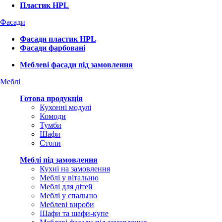
Пластик HPL
Фасади
Фасади пластик HPL
Фасади фарбовані
Меблеві фасади під замовлення
Меблі
Готова продукція
Кухонні модулі
Комоди
Тумби
Шафи
Столи
Меблі під замовлення
Кухні на замовлення
Меблі у вітальню
Меблі для дітей
Меблі у спальню
Меблеві вироби
Шафи та шафи-купе