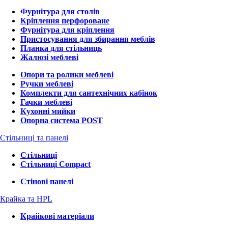
Фурнітура для столів
Кріплення перфороване
Фурнітура для кріплення
Пристосування для збирання меблів
Планка для стільниць
Жалюзі меблеві
Опори та ролики меблеві
Ручки меблеві
Комплекти для сантехнічних кабінок
Гачки меблеві
Кухонні мийки
Опорна система POST
Стільниці та панелі
Стільниці
Стільниці Compact
Стінові панелі
Крайка та HPL
Крайкові матеріали