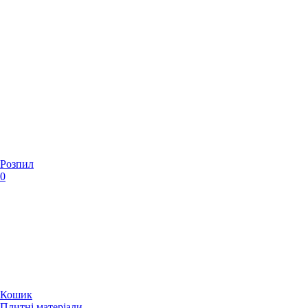
Розпил
0
Кошик
Плитні матеріали