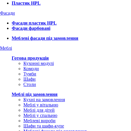
Пластик HPL
Фасади
Фасади пластик HPL
Фасади фарбовані
Меблеві фасади під замовлення
Меблі
Готова продукція
Кухонні модулі
Комоди
Тумби
Шафи
Столи
Меблі під замовлення
Кухні на замовлення
Меблі у вітальню
Меблі для дітей
Меблі у спальню
Меблеві вироби
Шафи та шафи-купе