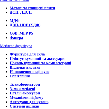
Матові та глянцеві плити
ДСП, ЛДСП
МДФ
ДВП, HDF (ХДФ)
OSB, MFP P5
Фанера
Меблева фурнітура
Фурнітура для скла
Плінтус кухонний та аксесуари
Цоколь кухонний та комплектуючі
Вішалки висувні
Наповнення шаф купе
Освітлення
Трансформатори
Замки меблеві
Петлі і аксесуари
Механізми підйому
Аксесуари для кухонь
Системи ящиків