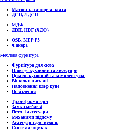
Матові та глянцеві плити
ДСП, ЛДСП
МДФ
ДВП, HDF (ХДФ)
OSB, MFP P5
Фанера
Меблева фурнітура
Фурнітура для скла
Плінтус кухонний та аксесуари
Цоколь кухонний та комплектуючі
Вішалки висувні
Наповнення шаф купе
Освітлення
Трансформатори
Замки меблеві
Петлі і аксесуари
Механізми підйому
Аксесуари для кухонь
Системи ящиків