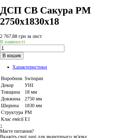
ДСП СВ Сакура PM
2750х1830х18
2 767.88
грн
за лист
В наявності
В кошик
Характеристики
Виробник
Swisspan
Декор
УНІ
Товщина
18 мм
Довжина
2750 мм
Ширина
1830 мм
Структура
PM
Клас емісії
Е1
↑
Маєте питання?
Вкажіть свої дані для зворотнього зв'язку