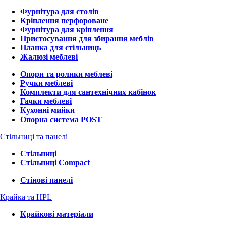
Фурнітура для столів
Кріплення перфороване
Фурнітура для кріплення
Пристосування для збирання меблів
Планка для стільниць
Жалюзі меблеві
Опори та ролики меблеві
Ручки меблеві
Комплекти для сантехнічних кабінок
Гачки меблеві
Кухонні мийки
Опорна система POST
Стільниці та панелі
Стільниці
Стільниці Compact
Стінові панелі
Крайка та HPL
Крайкові матеріали