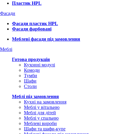
Пластик HPL
Фасади
Фасади пластик HPL
Фасади фарбовані
Меблеві фасади під замовлення
Меблі
Готова продукція
Кухонні модулі
Комоди
Тумби
Шафи
Столи
Меблі під замовлення
Кухні на замовлення
Меблі у вітальню
Меблі для дітей
Меблі у спальню
Меблеві вироби
Шафи та шафи-купе