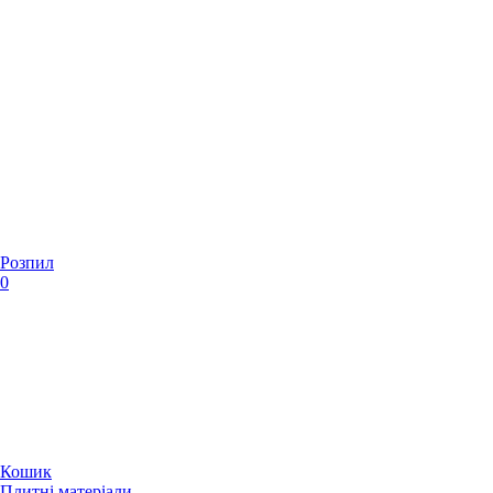
Розпил
0
Кошик
Плитні матеріали