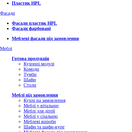
Пластик HPL
Фасади
Фасади пластик HPL
Фасади фарбовані
Меблеві фасади під замовлення
Меблі
Готова продукція
Кухонні модулі
Комоди
Тумби
Шафи
Столи
Меблі під замовлення
Кухні на замовлення
Меблі у вітальню
Меблі для дітей
Меблі у спальню
Меблеві вироби
Шафи та шафи-купе