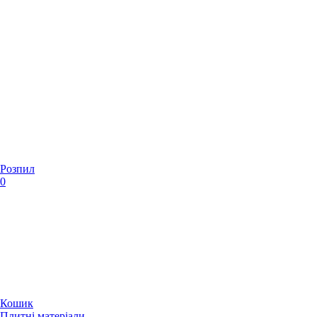
Розпил
0
Кошик
Плитні матеріали