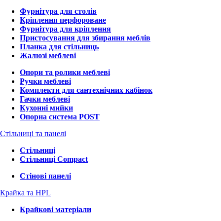
Фурнітура для столів
Кріплення перфороване
Фурнітура для кріплення
Пристосування для збирання меблів
Планка для стільниць
Жалюзі меблеві
Опори та ролики меблеві
Ручки меблеві
Комплекти для сантехнічних кабінок
Гачки меблеві
Кухонні мийки
Опорна система POST
Стільниці та панелі
Стільниці
Стільниці Compact
Стінові панелі
Крайка та HPL
Крайкові матеріали