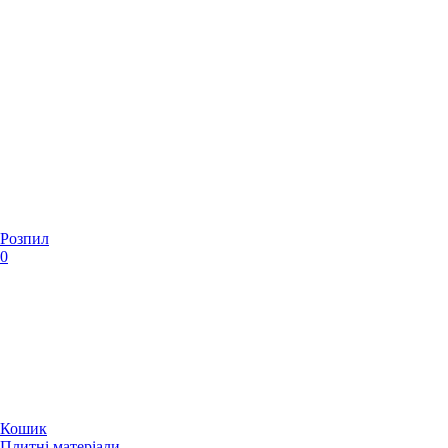
Розпил
0
Кошик
Плитні матеріали