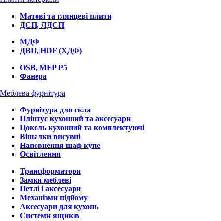
Матові та глянцеві плити
ДСП, ЛДСП
МДФ
ДВП, HDF (ХДФ)
OSB, MFP P5
Фанера
Меблева фурнітура
Фурнітура для скла
Плінтус кухонний та аксесуари
Цоколь кухонний та комплектуючі
Вішалки висувні
Наповнення шаф купе
Освітлення
Трансформатори
Замки меблеві
Петлі і аксесуари
Механізми підйому
Аксесуари для кухонь
Системи ящиків