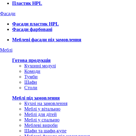
Пластик HPL
Фасади
Фасади пластик HPL
Фасади фарбовані
Меблеві фасади під замовлення
Меблі
Готова продукція
Кухонні модулі
Комоди
Тумби
Шафи
Столи
Меблі під замовлення
Кухні на замовлення
Меблі у вітальню
Меблі для дітей
Меблі у спальню
Меблеві вироби
Шафи та шафи-купе