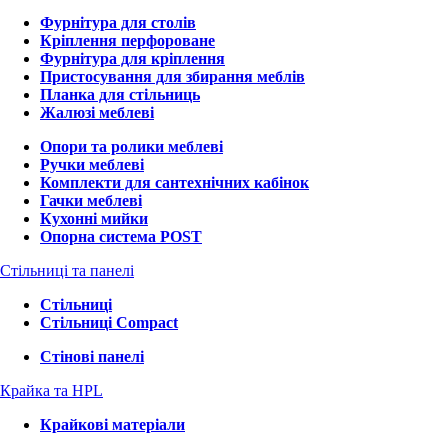
Фурнітура для столів
Кріплення перфороване
Фурнітура для кріплення
Пристосування для збирання меблів
Планка для стільниць
Жалюзі меблеві
Опори та ролики меблеві
Ручки меблеві
Комплекти для сантехнічних кабінок
Гачки меблеві
Кухонні мийки
Опорна система POST
Стільниці та панелі
Стільниці
Стільниці Compact
Стінові панелі
Крайка та HPL
Крайкові матеріали