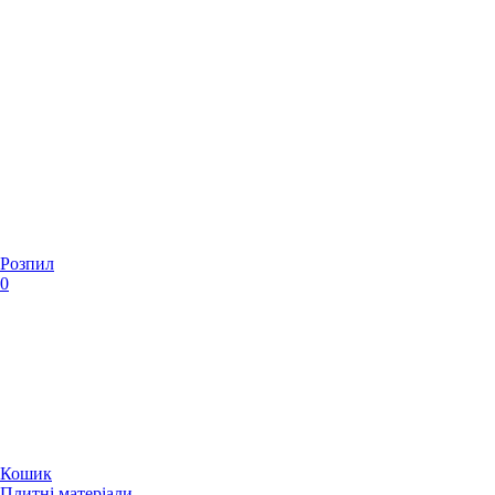
Розпил
0
Кошик
Плитні матеріали