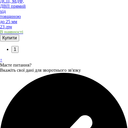
ДСП, МДФ,
ДВП прямий
хід
товщиною
до 25 мм
23
грн
В наявності
Купити
1
↑
Маєте питання?
Вкажіть свої дані для зворотнього зв'язку