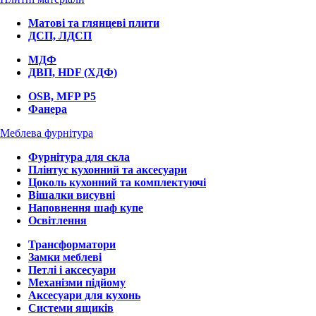
Матові та глянцеві плити
ДСП, ЛДСП
МДФ
ДВП, HDF (ХДФ)
OSB, MFP P5
Фанера
Меблева фурнітура
Фурнітура для скла
Плінтус кухонний та аксесуари
Цоколь кухонний та комплектуючі
Вішалки висувні
Наповнення шаф купе
Освітлення
Трансформатори
Замки меблеві
Петлі і аксесуари
Механізми підйому
Аксесуари для кухонь
Системи ящиків