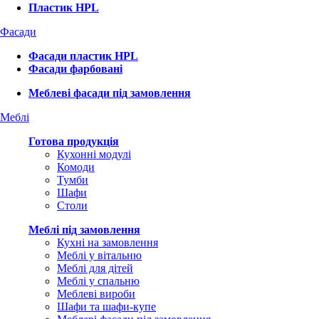
Пластик HPL
Фасади
Фасади пластик HPL
Фасади фарбовані
Меблеві фасади під замовлення
Меблі
Готова продукція
Кухонні модулі
Комоди
Тумби
Шафи
Столи
Меблі під замовлення
Кухні на замовлення
Меблі у вітальню
Меблі для дітей
Меблі у спальню
Меблеві вироби
Шафи та шафи-купе