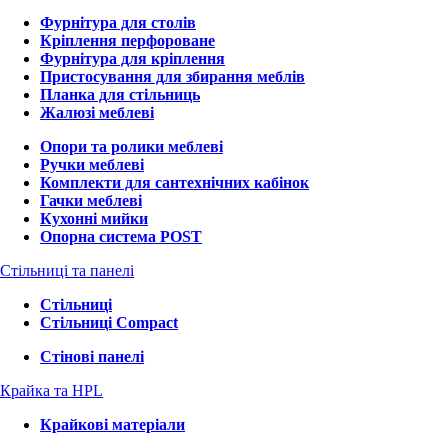
Фурнітура для столів
Кріплення перфороване
Фурнітура для кріплення
Пристосування для збирання меблів
Планка для стільниць
Жалюзі меблеві
Опори та ролики меблеві
Ручки меблеві
Комплекти для сантехнічних кабінок
Гачки меблеві
Кухонні мийки
Опорна система POST
Стільниці та панелі
Стільниці
Стільниці Compact
Стінові панелі
Крайка та HPL
Крайкові матеріали