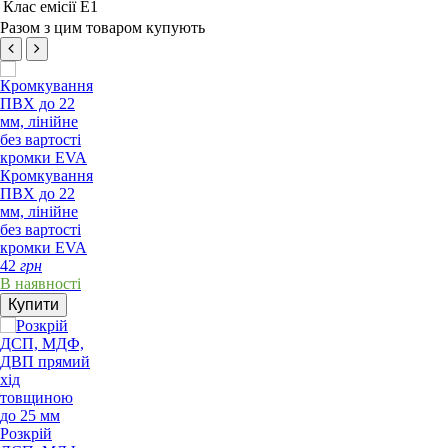
Клас емісії
Е1
Разом з цим товаром купують
Кромкування
ПВХ до 22
мм, лінійне
без вартості
кромки EVA
42
грн
В наявності
Купити
Розкрій