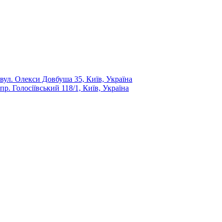
вул. Олекси Довбуша 35, Київ, Україна
пр. Голосіївський 118/1, Київ, Україна